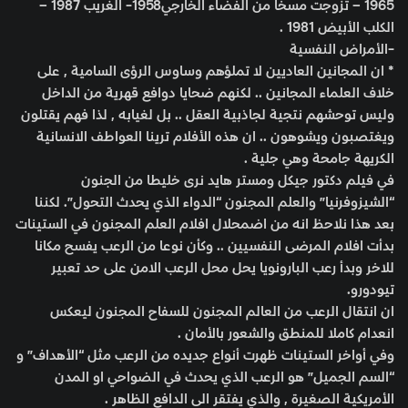
1965 – تزوجت مسخا من الفضاء الخارجي1958- الغريب 1987 –
الكلب الأبيض 1981 .
-الأمراض النفسية
* ان المجانين العاديين لا تملؤهم وساوس الرؤى السامية , على
خلاف العلماء المجانين .. لكنهم ضحايا دوافع قهرية من الداخل
وليس توحشهم نتجية لجاذبية العقل .. بل لغيابه , لذا فهم يقتلون
ويغتصبون ويشوهون .. ان هذه الأفلام ترينا العواطف الانسانية
الكريهة جامحة وهي جلية .
في فيلم دكتور جيكل ومستر هايد نرى خليطا من الجنون
“الشيزوفرنيا” والعلم المجنون “الدواء الذي يحدث التحول”. لكننا
بعد هذا نلاحظ انه من اضمحلال افلام العلم المجنون في الستينات
بدأت افلام المرضى النفسيين .. وكأن نوعا من الرعب يفسح مكانا
للاخر وبدأ رعب البارونويا يحل محل الرعب الامن على حد تعبير
تيودورو.
ان انتقال الرعب من العالم المجنون للسفاح المجنون ليعكس
انعدام كاملا للمنطق والشعور بالأمان .
وفي أواخر الستينات ظهرت أنواع جديده من الرعب مثل “الأهداف” و
“السم الجميل” هو الرعب الذي يحدث في الضواحي او المدن
الأمريكية الصغيرة , والذي يفتقر الى الدافع الظاهر .