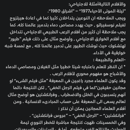
والأفلام التاليةأمثلة للاجتياحي:
“ليلة الموتى الأحياء1977” – “اشراق 1980”.
ويجب الملاحظه ان النوعين يتداخلان كثيرا كما في اعادة هيرتزوج
لفيلم نوسفيراتو , حيث يهدد مصاص دماء بتدمير عالمنا كله. كما
يجب ملاحظة أن كثير من أفلام الرعب الطبيعي الاجتياحي تتداخل
مع أفلام الخوارق الاجتياحي , وأوضح مثال على ذلك فيلم “طيور”
لهتشكوك حيث توشك الطيور على تدمير عالمنا كله , مع لمسة شبه
خوارقية في الأداء.
-العلم والطبيعة :
* ان النظر للعلم باعتباره شيئا خطيرا مثل الغيلان ومصاصي الدماء
والأشباح هو مفهوم محوري لأفلام الرعب .
وقد يكون العلماء مجرد راغبين في المعرفة “مثل فيلم الشىء” او
مجانين حقيقين”كما في فيلم الرجل الخفي” , لكن النتيجة دائما
أنهم يتسببون في الخلل والاضطراب , وفرانكشتين هو أوضح مثال
لعالم يسعى الى المعرفة على حساب المبادىء الانسانية . ومن
أفلام العلماء المجانين يمكن أن نذكر :
“فرانكشتين” – “الرجل الخفي” – “عروس فرانكشتين” .
وفي الخمسينات ظهرت كنتيجة مباشرة للخطر النووي تيمة
الحوادث والنتائج الغير متوقعه , أما في الستينات والسبعينات