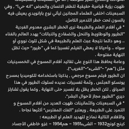
ظهرت رؤية قيامية حقيقية لتطفر الانسان والمرض “انه حي!” , وفي
السبعينات اختفى العلماء المجانين ليأتي نوع بارانويدي يعيش فيه
يائسون تحت خطر التدمير الكامل.
* في أفلام العلم والطبيعة نرى الخطر البشري معدوم الفردية
“الطيور والوطاويط والنحل والضفادع والنباتات” يهدد العالم بالفناء
.. وهو دائما نتيجة عبث العلم بالطبيعة في شكل تلوث نووي أو
سواه .. وأحيانا لا يعطي الفيلم تفسيرا كما في “طيور” حيث تظل
النهاية مفتوحة .
وعامة يحافظ هذا النوع على تقاليد أفلام المسوخ في الخمسينيات
مثل (“هم” -“الشىء”-“الغريب”).
ان الطيور فيلم مسوخ مرجعي , يذكرنا باستخدامه للكوميديا بمسرح
يونسكو العبثس , وثمة تفسيرات عديده لسلوك الطيور في هذا
السياق , لكن الخطر يظل بلا تفسير حتى النهاية , وكما يقول تشارلز
ديري “الطيور مجاز لأحوال البشر”.
* في السبعينات والثمانينات ظهرت العديد من أفلام المسوخ و
التمرد على الطبيعة , ويعتبر “الفك المفترس” أكثرها نجاحا .
والأفلام التالية نماذج لتهديد العلم او الطبيعه :
كينج كونج1932 – الشىء1951 – هم1954 – غزو خاطفي الأجساد