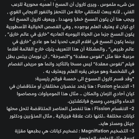
من شىء ملموس . ويرى كارول أن المسخ ا أهميه محورية للرعب
الفني , لأنه يبعث للمتلقي حالة من التحفز والنفور الايجابي القوي ,
ويجب هنا أن يكون المسخ خطرا ومهددا . ويعرف كارول المسخ أنه
اي كيان لا يعترف العلم بوجوده , وفي القصص الخيالية الأسطورية
يكون المسخ جزءا من الحياة اليوميه العاديه “خارق في عالم خارق” ,
بينما يكون المسخ في افلام الرعب تحديا لما هو عادي “خارق في
عالم طبيعي” , والمشكلة أن هذا التعريف يترك خارج القائمة أفلاما
مرعبة حقا مثل “نفوس معقدة” و”الصرخة” , ان نورمان بيتس بطل
فيلم “نفوس معقدة” ليس مسخا بالتأكيد وانما هو مريض انفصام
في الشخصة وهو مرض يقره العلم ويعترف به .
*وقد قسم كارول المسوخ الى خمسة قوائم رئيسية:
1- الاندماج Fusion : هنا يتحد عنصران مختلفان أو متناقضان في
كيان أحادي الزمان والمكان .. مثال هذا المومياوات ومصاصوا
الدماء والزومبي ومسخ فرانكشتين.
2- الانقسام Fission : هنا تنفصل العناصر المتناقضة لتحل محلها
كيانات مختلفة ..لكنها ذات علاقة فيزيائية , مثال المذؤبين ودكتور
جيكل ومستر هايد.
3- التضخيم Magnifiation : تضخيم كيانات هي بطبعها مقززة
كريهة مثل الزواحف المتحورة.