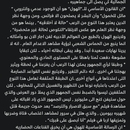
الجمالية كي يصل الى جماهيره .
*ان القانون الأساسي للــــــ”الهول” هو أن الوجود عدمي وانتروبي ”
مائل للخمول” وأن البشر لا يصلحون الا فرائس. ومن وجهة نظر
الدين يعتبر هذا النوع من الرعب “حالة لا أخلاقيه” , بينما هو من
وجهة نظر العلم هو عكس الارتقاء”النكوص لحالة غير متحضرة” ,
ولاينبع الهول بالطبع من العوالم الأدبيه لفن اجار الان بو وأمثاله ,
انما ينبع من الحماس الشعبي لرؤية مشاهد الاعدام العام . انه لا
يرينا نهايات سعيدة أبدا , وقد يبقى أبطاله أحياء .. لكن كبقايا
مشوهة دفعت ثمنا باهظا على المستوى المادي والمعنوي.
* وطبقا لرأي الجمهور يمكن لهذا الرعب أن يفزعنا في لحظة ويثير
بهجتنا في اخرى . انه دائم التغير , ولايتبع نفس القواعد الصارمة
التى اعتدناها في أنواع أخرى .ان الطبقة المثقفة تعامل هذا النوع
من الرعب باعتباره نوعا من التطهير والغسيل الذاتي للمخاوف , لكن
المثقفين ليسوا بالضبط نفس الجمهور الذي يملأ دور العرض والذي
حول ستيفن كنج الى مليونير , ليس الجمهور الذي زاد اقباله على
مشاهدة فيلم “مع سبق الاصرار والترصد” بعد حدوث جريمة قتل
شهيره بيومين , والذي هلل في سرور لمشاهد اغتصاب فتاة وضربها
وتمزيقها اربا في فيلم “أنا أبصق على قبرك” .
* ان الرسالة الأساسية للهول هي أن يخرق القناعات الحضاريه