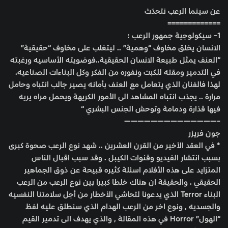
عن سينما الرعب نتحدّث
=============
1- سيكولوجية جمهور الرعب :
الانسان يخلق مخاوف “وهمية” .. ليتغلب على مخاوف “حقيقية”
“العنف يمثل طبيعة الانسان الحقيقية..فوضويته الأساسيه ورغبته
في التدمير ومقته للكبت ونفوره من الفكر وكل البناءات الصناعيه.
لهذا فالفنان الذي يتعامل مع العنف بأمانه يصير جالب انتباه وحامل
مرارة .. يجذب انتباه المشاهد الى الأمور الكريهة ويحمل مراه يريه
فيها قذارة ودمامة وتوحش الجنس البشري “
——————————————-
جون فريزر
* في العقد الأخير من القرن العشرين .. شهد نوع الرعب صحوة كبرى
بسبب انتشار الفيديو وقنوات الكيبل . وقد سبب اقبال الناس
المتزايد على هذه الأفلام اسئلة كثيره قبيحة عن ذوق الجماهير
الحقيقي . والحقيقة ان هناك خلطا كبيرا بين نوع الرعب من الرعب
البناء Terror الذي يدعونا لتحاشي الأخطار من أجل سلامتنا النفسيه
والجسديه , ونوع اخر من الرعب الهدام الذي سنطلق عليه لفظ
“الهول” Horror في هذه المقالة , والذي يهدف الى تدمير القيم