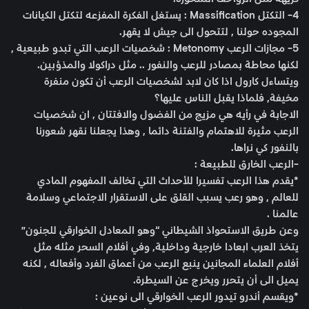
4- التكتل Massification : يستغل الفكرة المفزعه لتكتل الكيانات
المجوده حولنا , لتتحول الى جيش لا يقهر.
5- مجازات الرعب Metonomy : شخصيات الرعب التي تبدو طبيعية ,
لكنها محاطة بمصادر للرعب والنفور .. مثل دراكولا والمذؤبين.
ويتساءل كارول اذا كان لابد لشخصيات الرعب أن تكون منفرة
مخيفة, فلماذا يقبل الناس عليها؟
الاجابة في رأيه هي مزيج من الفضول والافتتان , ان شخصيات
الرعب مثيرة للاهتمام والفتنة دائما , وهذا يجعلنا نقهر شعورنا
بالنفور كي نراها.
-الرعب الخارق للطبيعة :
*يقدم هذا الرعب تفسيرا للأحداث التي تخالف المفهوم المادي
للعالم , وهو رعب يسبب القلق على الاستقرار الاجتماعي وسلامة
عالمنا .
وعن طريق الاستحواذ الشيطاني “وهو المعادل الخوارقي للجنون”
يتخذ العرب ابعادا خارجية وداخلية, وفي أفلام السحر مثله مثل
أفلام العلماء المجانين ينبع الرعب من أعماق الفرد وأفعاله , لكنه
يميل الى أن يتحرر ويخرج عن السيطرة.
*ويقسم أندرو تيدور الرعب الخوارقي الى نوعين :