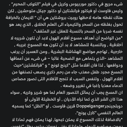
شىء مريع في دكتور موربيوس وكريل في فيلم “الكوكب المحرم” .
وليس فاوست أو فيكتور فرانشتاين أو دكتور جيكل متوحشين , لكن
هناك نقطه هامه لاحظها روبرت بروشتاين هي أن ” الايمان بالخرافة
تحول بغلظه من السحر والكيمياء الى العلم الخلاق , الذي يعد هو
نفسه ضربا من السحر بالنسبة للعقل غير المثقف”.
*من الواضح أن أهداف مسوخ أفلام الهول لابد أن تكون شريره لا
أخلاقية , وبالنسبة للمشاهد لا بد أن تكون هه المسوخ غريبه ,
خارجية , تهاجم مواضع الهشاشة البشرية , ومن العسير أن يرغب
المشاهد -الذي يتماهى مع الضحية غالبا – في شىء عن أعماقها
ودوافعها , لذا فان أفلاما مثل “كينج كونج ” و “فرانكشتين”حيث
المسخ مجرد طفل معذب جاء من رحم ذكري يصعب تصنفها من
أفلام الهول . ولنفس السبب لا تنجح الأفلام التى تصور مصاص
الدماء معذبا راغبا في تغيير وضعه .
ان المسخ يجب أن يماثل التصور العام لما هو شرير وكريه , سواء
هذا كان الشر الذي كما تراه الأديان , أو الخطيئة الأولى أو
دوبلجينجرDoppelganger قرين فاوست , أو “الظل” كما يسميه
العالم النفسي “كارل يونج”.
*بالاضافة لذلك المسوخ لا يمكن كبحها, لهذا يمكن فهم لماذا لا
يموت مصاصو الدماء, ولماذا لا يفنى نورمان بيتس بطل “نفوس