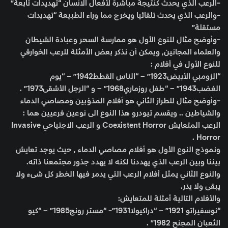
-الرعب الذي يحدث كنتيجة مباشرة لأفعال الانسان “تهديدات تابعة”
-والرعب الذي يحدث تلقائيا ويخرج مما وراء الطبيعة “تهديدات
مستقلة”
-وأوضح مثال للنوع الأول هو ممارسة السحر وعبادة الشيطان
والعلماء المجانين, ويمكن أن نذكر بعض الأمثلة للرعب الخوارقي
للنوع الأول في أفلام :
“الزومبي الأبيض1923” – “الناس القطط1942” – “يوم
الغضب1943” – “طفل روزماري1968” – و “الرجل الأشقى1973” .
-وأوضح مثال للطراز الثاني هو أفلام المذؤبين ومصاصي الدماء
والشياطين .. ويقسم تيودرو هذا النوع الى نوعين فرعيين هما :
الرعب المتعايش Coexistent Horror و الرعب الاجتياحي Invasive
Horror .
ونموذج النوع الأول هو أفلام مصاصي الدماء , حيث يوجد تعايش
بيننا وبين الرعب الذي يهددنا لكنه لا يهدد جذور مجتمعنا ذاته.
والنوع الثاني يمثل أفلام الرعب التي يدمر فيها الخطر كل شىء ولا
يبقى ولا يذر.
والأفلام التالية أمثلة للمتعايش:
“نوسفيراتو 1921” – “دراكيولا1931”- “مستر رونج1985” – “كيو
الثعبان المجنح 1982” .