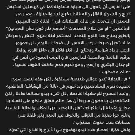
على الفارس أن يتحول الى سيارة مسكونه كما في كريستين لستيفن
كينج و البلدوزر القاتل وانه فقط يخرج ليلا والمبارزة . وصار من
الممكن أن تتحدث عن عالم الاعلانات في ” الفتاة ذات العينين
الجائعتين ” او عن علاج الصدمات “أحدهم طار فوق عش المجانين”
بالطبع يحتاج هذا النوع للتجدد المستمر لأنه سريع التبخر , وسرعان
ما تستحيل صرخات رعب الأمس الى ضحكات اليوم . ان جمهور
الرعب يزداد شراسة ويحتاج الى أكثر فأكثر الى حافز أقوى يوقظ
غرائزه النائمة وبالنسبة للدارسين فان الرعب النموذجي أبقى في
الوجدان البشري و أرسخ , وهو قديم قدم عاطفة الخوف نفسها .
-عالم مضطرب :
* في البداية تبدو عوالم طبيعية مستقرة , لكن هذه ليست سوى
مصيدة تنوم المشاهدين وتدخلهم في حالة من الهشاشة العاطفيه
, وتعد المسرح للوحشية القادمه , كل شىء يبدو مسالما هادئا , لكن
المشاهدين يلاحظون سريعا أن هذا عالم مغلق منطو على نفسه بلا
مخارج وكما قال لافكرافت “فان التوحيد بين المكان والحالة النفسية
يخلق جوا معينا من الترقب والخوف غير المبرر يثير قلقنا على
ضمانات عدم حدوث اضطراب”.
ولعل فكرة الحصار هذه تبدو بوضوح في الأبراج والقلاع التي تحرك