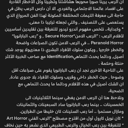
ان الرعب يرينا صورا محورها هشاشتنا وتطيرنا وكل الأخطار القادرة
على افساد عالمنا الاجتماعي والفردي, الا أن دارس الرعب يظل في
حاجة الى معرفة التيمات المختلفة المكونة لهذا الفن المرواغ الذي
يستعصى على التصنيف , والتي تجعله تركيبا ذا معنى.
* وكبداية.. نلخص مفهوم أندرو تيدور للتفرقة بين تقليدين أساسيين
لأفلام الرعب : “الرعب الامن”Secure Horror , و “رعب البارانويا”
Paranoid Horror .. في الرعب الامن تكون الصراعات واضحة
والخطر خارجيا , ويكون سلوك الأفراد البشري ذا معنىولا يوجد شك
أصيل, ودائما يحدث التماهيIdentification مع صاحب الخبرة الأكثر
حنكة وحكمة .
على الناحية الأخرى نجد أن رعب البارانويا يقوم على صراعات أقل
وضوحا , حيث الخطر داخي وقريب وسلوك الأفراد بلا جدوى عادة,
ان الشك أصيل في هذه الأفلام ودائما ما يحدث التماهي مع
الضحية.
ونلاحظ هنا أن الرعب الامن يغطي سينما الثلاثينيات الى
الخمسينات .. بينما رعب البارانويا ساد السبعينات والثمانينات
ومازال مستمرا .. أما رعب الستينات كان خليطا من الطرازين.
* كان نويل كارول أول من اقترح مصطلح “الرعب الفني Art Horror
” للتفرقة بين رعب الخيال والرعب الطبيعي الذي نشعر به حين نخاف