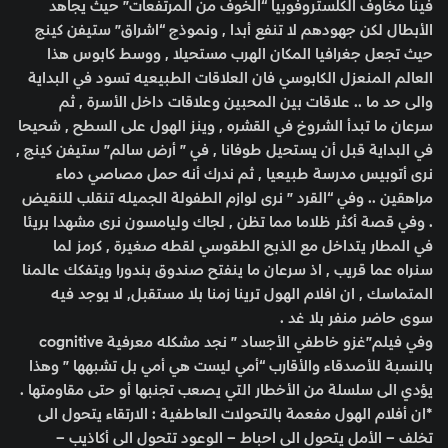
فينا مخاوف الكلستروفوبيا “الخوف من المرتفعات” حيث يجاهد
الأبطال لكن جهودهم لا تنفع أبدا , ونموذج “اشراق” ستيفن كينج
حيث تجعل جغرافيا المكان الهرب مستحيلا , ووسط كابوس هذا
العالم المنعزل الكابوسي فان العلاقات الطبيعيه تسود في البداية
والى حد ما .. علاقات بين المحبين وعلاقات داخل الأسرة , ثم
سرعان ما تبدأ الشروخ في القشره , وينز الهول على السطح , شحيحا
في البداية قبل أن يستحيل طوفانا , في ” أرض سالم” ستيفن كينج ,
نرى أتوبيس مدرسة طبيعيا , ثم ندرك أنه حمل مصاصي دماء
مراهقين .. وفي “القرد ” نرى لوازم الطفولة الجميله تنقلب للنقيض
. وفي قصة أكثر ظلاما مما تظن , لجاك وليامسون نرى مشهدا بريئا
في المطار يتداخل مع الذبح الطقوسي لقطه صغيرة , كرمز لما
سنراه عما قريب , اذ سرعان ما ينفتح صندوق بندورا ويتفكك عالمنا
المتماسك , ان افلام الهول ترينا زمنا بلا مستقبل, لا يوجد فيه
سوى حاضر منفر بلا غد .
وفي فيلم”غزو خاطفي الأجساد ” نجد مشكله معرفية cognitive
بالنسبة للأصدقاء والأقارب “أمي ليست هي أمي بل تشبهها ” وهذا
يؤدي الى سلسلة من الأخطار التي يصعب تجنبها أو حتى مقاومتها .
*ان أفلام الهول مفعمة بالتحولات العاطفية : الارتقاء يتحول الى
تخلف – الأمل يتحول الى احباط – الوعود تتحول الى أكاذيب –