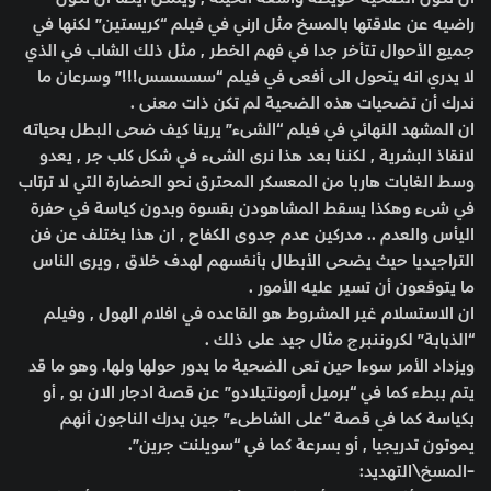
راضيه عن علاقتها بالمسخ مثل ارني في فيلم “كريستين” لكنها في
جميع الأحوال تتأخر جدا في فهم الخطر , مثل ذلك الشاب في الذي
لا يدري انه يتحول الى أفعى في فيلم “سسسسس!!!” وسرعان ما
ندرك أن تضحيات هذه الضحية لم تكن ذات معنى .
ان المشهد النهائي في فيلم “الشىء” يرينا كيف ضحى البطل بحياته
لانقاذ البشرية , لكننا بعد هذا نرى الشىء في شكل كلب جر , يعدو
وسط الغابات هاربا من المعسكر المحترق نحو الحضارة التي لا ترتاب
في شىء وهكذا يسقط المشاهودن بقسوة وبدون كياسة في حفرة
اليأس والعدم .. مدركين عدم جدوى الكفاح , ان هذا يختلف عن فن
التراجيديا حيث يضحى الأبطال بأنفسهم لهدف خلاق , ويرى الناس
ما يتوقعون أن تسير عليه الأمور .
ان الاستسلام غير المشروط هو القاعده في افلام الهول , وفيلم
“الذبابة” لكروننبرج مثال جيد على ذلك .
ويزداد الأمر سوءا حين تعى الضحية ما يدور حولها ولها. وهو ما قد
يتم ببطء كما في “برميل أرمونتيلادو” عن قصة ادجار الان بو , أو
بكياسة كما في قصة “على الشاطىء” جين يدرك الناجون أنهم
يموتون تدريجيا , أو بسرعة كما في “سويلنت جرين”.
-المسخ\التهديد: