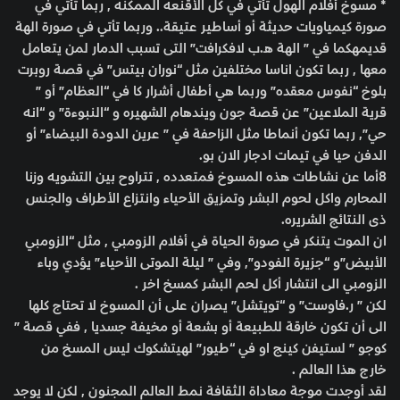
* مسوخ أفلام الهول تأتي في كل الأقنعه الممكنه , ربما تأتي في
صورة كيمياويات حديثة أو أساطير عتيقة.. وربما تأتي في صورة الهة
قديمهكما في ” الهة هـ.ب لافكرافت” التى تسبب الدمار لمن يتعامل
معها , ربما تكون اناسا مختلفين مثل “نوران بيتس” في قصة روبرت
بلوخ “نفوس معقده” وربما هي أطفال أشرار كا في “العظام” أو ”
قرية الملاعين” عن قصة جون ويندهام الشهيره و “النبوءة” و “انه
حي”, ربما تكون أنماطا مثل الزاحفة في ” عرين الدودة البيضاء” أو
الدفن حيا في تيمات ادجار الان بو.
8أما عن نشاطات هذه المسوخ فمتعدده , تتراوح بين التشويه وزنا
المحارم واكل لحوم البشر وتمزيق الأحياء وانتزاع الأطراف والجنس
ذى النتائج الشريره.
ان الموت يتنكر في صورة الحياة في أفلام الزومبي , مثل “الزومبي
الأبيض”و “جزيرة الفودو”, وفي ” ليلة الموتى الأحياء” يؤدي وباء
الزومبي الى انتشار أكل لحم البشر كمسخ اخر .
لكن ” ر.فاوست” و “تويتشل” يصران على أن المسوخ لا تحتاج كلها
الى أن تكون خارقة للطبيعة أو بشعة أو مخيفة جسديا , ففي قصة ”
كوجو ” لستيفن كينج او في “طيور” لهيتشكوك ليس المسخ من
خارج هذا العالم .
لقد أوجدت موجة معاداة الثقافة نمط العالم المجنون , لكن لا يوجد