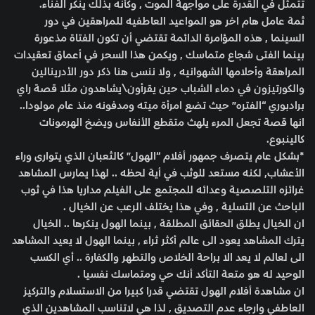
تتمثل في القدرة على مواجهة الموت , وكأنه بذلك ينكر الفناء.
ثمة عامل هام اخر هو المواعيد العاطفيه للمراهقين في دور
السينما , هذه المؤامرة الدائمة تقتضي أن تكون الفتاة مذعورة
بينما الفتى شجاع متماسك , ويكمن هذا السحر في أعماق تعقيدات
المراهقة وأحلامها الشهوانيه , ولا ننسى هنا ذكر دور الأدرينالين
والكورتيزون في دماء الشباب حين يقرأون\يشاهدون مثلا قصة راي
برادبوري “الفتره” حيث تضع امرأة ميته ومدفونه منذ عام مولودا..
انها قصة تجعل المرء يلهث متقطع الأنفاس ويضخ الهرمونات
كالينبوع.
*بشكل عام يتصرف جمهور أفلام “الهول” كالثعبان الذي يتوارى وراء
الأعشاب, لكنه مستعد للوثب في أية لحظه .. لهذا يمارس المشاهد
غرائزه التلصصية وعدائه للمجتمع على الفيلم مداريا هذا في ثوب
الباحث عن التسلية , وفي هذا يختلف الرعب عن الخيال .
ان الخيال يطلق الحقائق المطلقة , بينما الهول ينكرها .. الخيال
يترك المشاهد يعود الى عالم أكثر ثراء , بينما الهول لا يعيد المشاهد
الى لعالم لا يعد الا براحة الخلاص والتطهر والكفارة .. أي الكسب
الوحيد له هو متعة التأكد أنك حي ومتماسك نفسيا .
ان مشاهدة أفلام الهول تقتضي قدرا كبيرا من الاستسلام والتركيز
العاطفي وارجاء عدم التصديق , لذا هي لاتناسب المشاهدين الذي