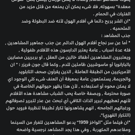
معقدة” بسهوله, فلا شىء يمكن أن يمنعه من قتل مزيد من
الفتيات في الحمام .
*ان الشر يربح دائما في أفلام الهول لأنه ضد البطولة وضد
الملحميه .
جذب المشاهد :
* أما عن سر نجاح أفلام الهول الدائم عن جذب جماهير المشاهدين ,
فله عدة أسباب , عامة يعتبر الدارسون هذه الأفلام طفولية ,
ويعتبرون المشاهدين أطفالا خالين من العقل , او بربريين مصابين
بالبارانويا أو ماسوشيين ظامئين للدم , وكما قال جون فريزر : ” ان
الأمريكيين من الطبقة العاملة , الذين يقرأون صحف التابلويد
والجريمة, يستمتعون عامة بمعرفة أن العنف شىء كلي الوجود اي
لا يمكن محوه أو استبعاده , لأن هذا يظهر حيواتهم الخاصة في
صورة محترمة , وبصفة خاصة يحب الشباب مشاهدة هذه الأفلام
لأنهم تعطيهم تبرير الذات الكافي أي تبحث عن عذر لتبرير تصرفاتهم
ورغباتهم الجامحه , انهم يشاهدونها تكرار تطبيقا لنظيرة فرويد حول
(التكرار القهري)”.
*ان فيلما مثل “الواخز 1959” يدعو المشاهدين للفرار من السينما
ومقاعدهم المكهربة , وفي هذا يجد المشاهد نرجسية واضحه