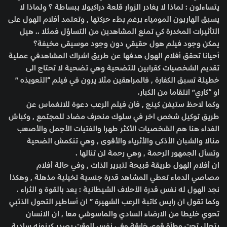
يتساءلون : لماذا لا يغادر الزوار قلعة دراكيولا ببساطة ؟ ولماذا لا
يسبق الهاربون المومياء برغم بطء حركتها , وتعتمد أفلام الهول على
التأثيرات المخدرة كي تمنع المشاهدين من التساؤل فمثلا .. هيل
يمكن وجود فيلم هول حقيقي دون وجود موسيقى مخيفة؟
أحيانا تحقق أفلام الهول هدفها عن طريق اشراك المشاهدفي عملية
تقديم الشخصيات كقرابين للتضحية وهي تضحية لا تحتاج الى
خطيئة تسبق الكفارة , فالمراهقين مثلا يرون في فيلم “التعويذه ”
او “كاري” انتقاما من الكبار.
وكما لاحظ ستيفن كينج , فان فيلم الرعب دعوة للانغماس عن
طريق توكيل شخص اخر في سلوك منحرف مضاد للمجتمع , وكباش
الفداء هنا هم الشخصيات الأكثر طهرا والفتيات الأجمل والأصعب
منالا والشبان الأذكى والأثرياء والأقوى , وهي تنكمش الضحية
وتسأل الجمهور الرحمة , وهي رحمة لن تنالها .
ان أفلام الهول طريقة قبيحة لتبرير الذات , وفي حالة أفلام
مصاصي الدماء تعطي المشاهد قدرة جنسية تخيلية مذهلة , وهكذا
نجد الهول له نفس قدرة الأحلاف الشيطانية : يعد بالقوة و الثراء .
وكما تقول ان رايس كاتبة الرعب الشهيرة ” ان أساطير التحول الذئبي
تحوي خليطا من الارضاء السادي والماسوشي معا , ان الانسان
يتحلل تحت وطأة قوى خارقة وفي نفس الوقت يصدر كينونه سادية