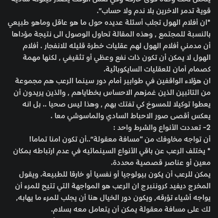
قوية تدمر الاخرين بلا ندم ولا حساب”.
*ان أفلام الهول تجلب أسئلة عديده حول ما هو عاقل وماهو طبيعي
بالنسبة للمجتمع , وهذه المقالة تحاول الوصول الى نتيجة مؤداها
أن مدمني أفلام الهول لهم عقليات خطرة قليله للانفجار . أفلام
الهول لا يمكن أن تكون ذات نفع وعظي أو تثقيفي , لكنها مهمة
كصمام أمان للعقليات السايكوباثية.
ان هؤلاء الواقفين في طوابير أمام دور سينما الرعب هم مجموعة
من التائبين الذين غمزهم الاحساس بخطاياهم , والذين يريدون أن
يعطوا توكيلا للمسوخ كي تفتك بهم , وهذا ليس صحيا .. بل انه
يعكس أقصى صور الاحباط السادي والماسوشي معا .
2- تعددت الأنواع والشرط واحد :
أن تواجه مخاوفك من “مسافة معقولة”..أن تكون امنا تماما!
* يختلف الرعب عن باقي الأنواع السينمائيه في عدم ارتباطه بمكان
معين أو عناصر قصصية محددة.
يمكن للرعب أن يكون بيولوجيا أو نفسيا أو خارقا للطبيعة. ويقول
المخرج ديفيد كروننبرج ان الرعب هو المواجهة التي تتيح للمرء أن
يواجه أشياء تؤرقه, ويكون دور الخيال هنا أن يجلب للمرء ما يهابه,
لك على مسافة معقولة يمكن أن يتعامل معه بسلام.