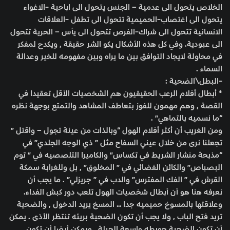
الخلاص يتحول الى عدمية – الجنس يتحول الى اباحية -الاغواء
يتحول الى اغتصاب-الحميمية تتحول الى تطفل -العلاقات
الانسانية تتحول الى شراك-الفرص تتحول الى يأس – الحرية تتحول
الى عبودية. وفي كل هذه الأشكال يكو الشر حقيقة , ويكدح لمفكر
في محاولة لايجاد التوافق بين ما يراه وبين مفهومه للخير وعدالة
السماء .
-البطل\الضحية :
* أبطال أفلام الرعب الحقيقيون هم الشخصيات الأقل تعقيدا في
القصة , وهم مهمون للفوز بتعاطف المشاهد والتمتع بوجهة نظره
“ما نسميه بالتماهي” .
ومن الغريب أن أكثر أفلام الهول “وبالذات من عينة تجول – واقتل ”
تجعلنا نرى من خلال عيني السفاح مثل ” ذي الوجه الجلدي” في
“مذبحة منشار الشريط في تكساس” والكاميرا التلصصيه في ” توم
البصباص” والكائن الفضائي في ” المخلوق” , بل وللغرابة سمكة
القرش في ” الفك المفترس” والدب في ” جريزلي” . ما يجب أن
نعرفه هنا هو أن أبطال شخصيات الهول تلعب دور كبش الفداء.
وعلاقتها بالمسوخ حميميه جدا … المسخ يريد الدخول , والضحية
تريد فتح الباب , ولا يجب أن تكون الضحية بريئه تنتظر الأذى . يمكن
أن تكون الضحية حويطه واسعة الحيلة , ويمكن أيضا أن تكون