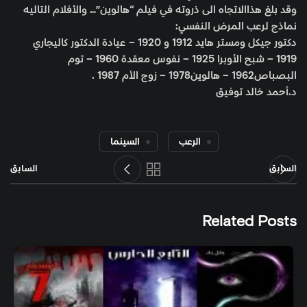
وقد بلغ هذاالاتجاه الى ذروته في فيلم “هالوين”… والأفلام التاليه
نماذج لرعب المرض النفسي:
دكتور جيكل ومستر هايد 1912 و 1920 – عيادة الدكتور كاليجاري
1919 – شبح الأوبرا 1925 – نفوس معقدة 1960 – توم
البصباص1962 – هالوين1978 – زوج الأم 1987 .
د.أحمد خالد توفيق
الرعب
السينما
السابق
السابق
Related Posts