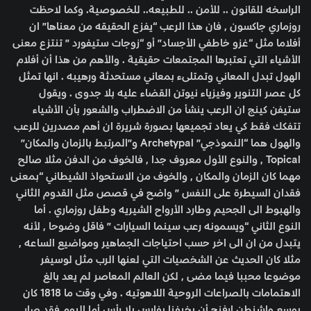
الراسخه للقانون .. للأمن .. للطبيعه.. للخصوصية. وكما لاحظت
روزماري جاكسون , فان هذا الرعب “يفزع الحقيقه من معناها” ان
أفلاما مثل “غزو خاطفي الأجساد” أو “زوجات ستيفورد ” تنتزع معنى
الأشياء التي تعتبرها المجتمعات حقيقية . والأهم من هذا أن أفلام
الهول تبدل المعاني وتمتلىء بمعاني مستحدثة ورهيبه . انها تمثل
كل عصر التنوير وفيزياء نيوتن القضاء عليه بلا جدوى . ويقول
ستيفن كينج ان الرعب ينشأ من الاضطراب والشعور بأن الأشياء
تتفكك فقط كي يعاد تجميعها بصورة شريرة ان أهم مصدرين للرعب
والهول هما “النموذجي” Archetypal و”المرتبط بالزمان والمكان”
Topical , والنوع الأول معروف جدا , فالخوف من الدفن مثلا صالح
مهما كان الزمان والمكان , والخوف من الاستحواذ الشيطاني “بمعنى
فقدان السيطرة على النفس ” واضح في قصص مثل القدوم الثاني
والهبوط الى الجحيم وطارد الأرواح الشيريه وطفل روزماري . أما
النوع الثاني “ويسمونه رعب سينما السيارات ” فاقل وضوحا , لأنه
يتبدل من ان الى اخر حسب احتياجات الجماهير ومواضيع الساعه ,
مثلا كان الحديث عن الشخصيات التي لعنها الرب مثل لوسيفر
موضوعا محببا فيما مضى , لكن العالم المعاصر لم يعد بالغ
الاهتمامات بالصراعات الروحية اللاهوتيه . وفي وقت ما 1818 كان
بوسع واشنطن ارفنج أن يخيفنا بفارس بلا رأس أما اليوم فقد صار