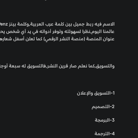
عالمنا اليوم,نظرا لسهولته وتوفر أدواته في يد أي شخص يحمل
عنوان المنصة (منصة النشر الرقمي) كما تعلن أسفل شعارها
والتسويق,كما نعلم صار قرين النشر,فالتسويق له سبعة أوج
1-التسويق والإعلان
2-التصميم
3-البرمجة
4-الترجمة