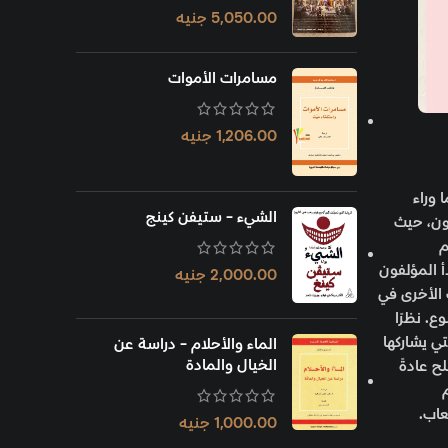
5,050.00
جنيه
مسامرات الأموات
1,206.00
جنيه
, ,والثاني Verse مُصَاغ من Universe وتفيد (ما وراء
الشيء - ستيفن كينج
1992 التي كتبها نيل ستيفنسون، حيث
لم
 المؤلفون
2,000.00
جنيه
ى الإصدارات الأخرى في
. نظرًا
ي يشاركها
الماء والأحلام - دراسة عن
الخيال والمادة
ح عادةً
عاب.
1,000.00
جنيه