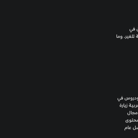
Flue,وكلاهما متشابهان في
للغير. وما
ن النشر الرقمي ودروس في
بية زيارة
ي مجال
محتوى
صل عام