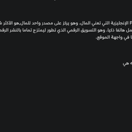
الاسم فيه ربط جميل بين كلمة عرب العربية,وكلمة بينز Penz الإنجليزية التي تعني المال. وهو يركز على مصدر واحد للمال,هو ا
 هاتفا ذكيا. وهو التسويق الرقمي الذي تطور ليمتزج تماما بالنشر الرق
 في واجهة الموقع.
ه هي