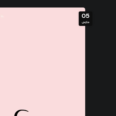
05
مارس