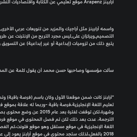
أرابينز Arapenz موقع تعليمي عن الكتابة واقتصاديات النشر.
التصميم,ويركزان على,ليس مجرد التربح من الإنترنت عن طريق ال
يتبع ذلك من لزوميات (إبداعية أو غير إبداعية) عن التسويق 
سألت مؤسسها وصاحبها حسن محمد أن يقول كلمة عن المدون
تعليم اللغة الإنجليزية،فرصة باقية -وربما له علاقة بموقع فر
وشهرة،لكن توقفت لفترة بعد
الترجمة، عدت بعد ذلك لكن تم فصل المحتوى في موقع فرص
اللغة الإنجليزية في موقع مستقل وهو موقع فلونت،تم الفصل
2018 بالفعل،لذلك ستجد محتوى في موقع أرابنز يعود إلى عام 2008 مع أن أسم آرابنز تم استحداثه في عام 2018.”