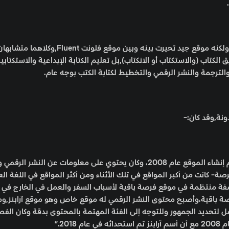
واسمه أرابينز مثل أراجيك والمزيد من تنويعات عربي الأخرى,ولكنه موقع جيد تحيرت بينه وبين موقع فلونت nt
كتاب (والاستكتاب أو الانكتاب),بل تعليم الكتابة الإبداعية والاستكتابية 
والترجمة والنشر الرقمي والتخطيط لكتابة الكتب بوجه عام.
ة,وقد كان:-
“آرابنز كانت ضمن موقعنا الأول وكان باسم (فرصة باقية) وتم إنشاء الموقع عام 2008، وكان يحتوي على معلومات ع
صة- كانت من أكبر المواقع في تلك الأثناء ومن أكثر المواقع في اللغة العر
 عام 2015 عن وضع محتوى بصفة منتظمة في موقع فرصة باقية لأسباب السفر والعمل في الخارج ف
ة باقية،وأصبح محتوى النشر الرقمي له موقع خاص وهو موقع آرابنز,و
 لتحديد الجمهور وللتوجه إلى الفئة المهتمة بالمحتوى بدقة وكان الف