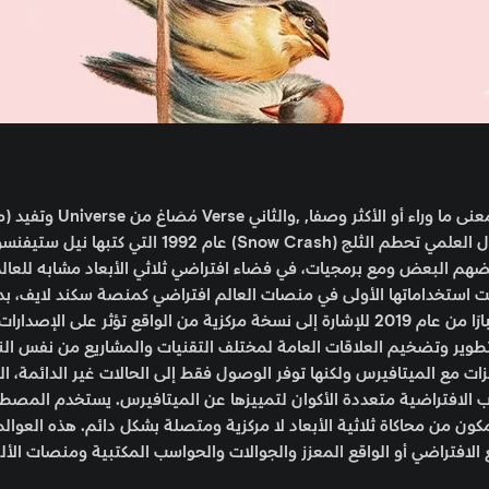
ميتافيرس Metaverse كلمة تتكون من شقين؛الأول Meta بمعنى ما وراء أو الأكثر وصفا
العالم). وقد كان أول استخدام لهذا المصطلح في رواية الخيال العلمي تحطم الثلج (Snow Crash) عام 
 كشخصيات خيالية (بالإنجليزية: avatar) مع بعضهم البعض ومع برمجيات، في فضاء افتراضي ثلاثي الأبعاد مشابه للعا
 استخداماتها الأولى في منصات العالم افتراضي كمنصة سكند لايف، بدأ
في دي سي كومكس في استخدام مصطلح «ميتافيرس» اعتبارًا من عام 2019 للإشارة إلى نسخة مركزية من الواقع تؤثر عل
وير وتضخيم العلاقات العامة لمختلف التقنيات والمشاريع من نفس النوع
زات مع الميتافيرس ولكنها توفر الوصول فقط إلى الحالات غير الدائمة، الت
ب الافتراضية متعددة الأكوان لتمييزها عن الميتافيرس. يستخدم المصطل
ون من محاكاة ثلاثية الأبعاد لا مركزية ومتصلة بشكل دائم. هذه العوالم
ع الافتراضي أو الواقع المعزز والجوالات والحواسب المكتبية ومنصات الأل