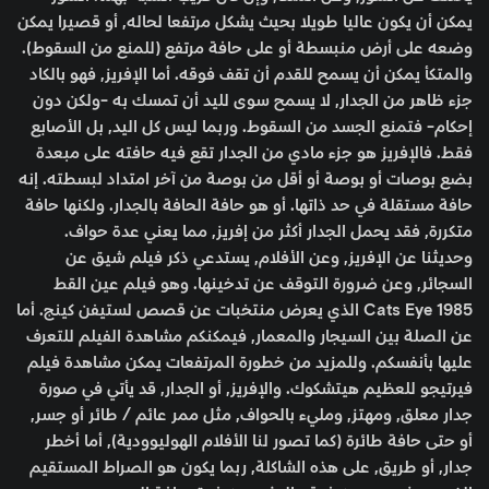
يمكن أن يكون عاليا طويلا بحيث يشكل مرتفعا لحاله, أو قصيرا يمكن
وضعه على أرض منبسطة أو على حافة مرتفع (للمنع من السقوط).
والمتكأ يمكن أن يسمح للقدم أن تقف فوقه. أما الإفريز, فهو بالكاد
جزء ظاهر من الجدار, لا يسمح سوى لليد أن تمسك به -ولكن دون
إحكام- فتمنع الجسد من السقوط. وربما ليس كل اليد, بل الأصابع
فقط. فالإفريز هو جزء مادي من الجدار تقع فيه حافته على مبعدة
بضع بوصات أو بوصة أو أقل من بوصة من آخر امتداد لبسطته. إنه
حافة مستقلة في حد ذاتها. أو هو حافة الحافة بالجدار. ولكنها حافة
متكررة, فقد يحمل الجدار أكثر من إفريز, مما يعني عدة حواف.
وحديثنا عن الإفريز, وعن الأفلام, يستدعي ذكر فيلم شيق عن
السجائر, وعن ضرورة التوقف عن تدخينها. وهو فيلم عين القط
Cats Eye 1985 الذي يعرض منتخبات عن قصص لستيفن كينج. أما
عن الصلة بين السيجار والمعمار, فيمكنكم مشاهدة الفيلم للتعرف
عليها بأنفسكم. وللمزيد من خطورة المرتفعات يمكن مشاهدة فيلم
فيرتيجو للعظيم هيتشكوك. والإفريز, أو الجدار, قد يأتي في صورة
جدار معلق, ومهتز, ومليء بالحواف, مثل ممر عائم / طائر أو جسر,
أو حتى حافة طائرة (كما تصور لنا الأفلام الهوليوودية), أما أخطر
جدار, أو طريق, على هذه الشاكلة, ربما يكون هو الصراط المستقيم