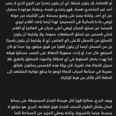
أو اقتحاما, قد يكون تسلقا. أي أن يكون تحديا من النوع الذي لا يضر
أحد غير المتحدي نفسه. فهو يتحدى نفسه, وعقبة موجودة بمعزل
عن أي أحد, ولكنه يصرّ على وضع بصمته على الأشياء من حوله
(وهي عادة إنسانية في الصميم). لهذا أيضا راجت أفلام تروي
قصصا عن تسلق الجبال (وهي أعلى جدران في العالم) أو أفلام
تحكي قصص عن تسلق المرتفعات عموما. ولا يشترط أن يكون
التسلق من الأسفل للأعلى (أو العكس, أي لا يشترط أن يكون رأسيا)
بل من الممكن أيضا أن يكون أفقيا من فوق مرتفع. ويا حبذا لو كان
المرتفع عال جدا, أو زادت صعوبة الحفاظ على الجسد مستقرا فوقه
(ما يهدد بخطر السقوط في أي لحظة) والموت المحقق بالطبع, فلا
سبيل للنجاة هنا, تقريبا, لأن رواة هذه القصص يملكون طرائق
عجيبة في صناعة أسباب النجاة (وهو ما يدفع مؤخرة المشاهد إلى
الحافة أكثر فأكثر من فرط الإثارة).
ويعد البرج, محاكيا قويا لكل هيمنة الجدار المبسوطة على بساط
لسان يشكل الطول الممتد للجدار فوق ارتفاعه. البرج, هو مرتفع لا
ينبسط عرضا بالضرورة, ولكنه يعطي المزيد من المساحة كلما