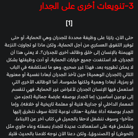
3-تنويعات أخرى على الجدار
[1]
حتى الآن، ركزنا على وظيفة محددة للجدران وهي الحماية، أو حتى
توفير التفوق العسكري من أجل الحماية. ولكن ماذا لو تجاوزت النزعة
للهيمنة بالإنسان إلى خلق وظائف أخرى للجدران؟. لا يعني هذا أن
الجدران، قد استنفدت جميع خيارات الحماية، أو أدت وظيفتها بشكل
لا يمكن تطويره بعد، فهذا غير صحيح، وهو ما نستكشفه في الباب
التالي (الجدران الوهمية) حين تأخذ الجدران أبعادا نفسية أو معنوية
أو رمزية، أبعادا وهمية ولكنها ملموسة. أما الوظائف الأخرى التي
استعمل فيها الإنسان الجدران لأغراض غير الحماية، فهي تنقسم
إلى نوعين أساسين؛ إما الجدار بوصفه عارضة جمالية (كجزء من
المعمار الداخلي أو جدارية فنية أو معلمة تاريخية أو خلافه)، وإما
الجدار بوصفه أداة عقابية -هناك نوعية ثالثة سوف نتطرق إليها
متأخرا- وسوف ننشغل لاحقا بالجميل في كتاب آخر عن (البناء)،
ونشتمل فيه على استعمالات عديدة للجدار بصفته وعاء حاوي مثل
(الحوش) أو (الصندوق). ولكن دعنا الآن نوجه كلامنا بالحديث قليلا