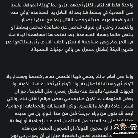
واحدة فقط قد تكفي لقتل أحدهم, بل وربما تهيئة الموقف نفسيا
على الضحية كي يسقط فلا يمد له القاتل يد المساعدة (وفي هذه
نية واضحة وربما مبيتة وقصد للقتل ربما مع سبق الإصرار
والترصد). وحتى في عزوف شخص عن مساعدة شخص يسقط أو
ينتحر, طالما وسعه المساعدة, يعد تمنعه هذا مساهمة أكيدة منه
في الجريمة, وهي مساهمة لا يمكن للطب الشرعي أن يستنتجها عبر
تشريح الجثة (بشكل منعزل عن باقي حيثيات القضية).
وإما نحن أمام حالة, يختفي فيها الشخص تماما, شخصا وجسدا, ولا
تتوفر أي وسيلة للاتصال به, ولا يتوفر أي أخبار عنه. لا لذويه, ولا
للجهات المعنية بالبحث عنه بشكل رسمي, مثل الشرطة. مع أن
بعض الحكومات قد تكون ضليعة في بعض جرائم القتل تلك, والتي
تسمى عادة بالإخفاء القصري, ولكن العصابات والجماعات الإجرامية
أيضا قد تكون من وراء جريمة قتل من هذا النوع, بل هي عديدة
ومنتشرة على يد العديد من المنتمين لجماعات إجرامية أو إرهابية.
0
والقصد هنا, أن سجون الدولة, أو السجون المعدة من هذه
Shop
Sidebar
Cart
الحساب
الجماعات قد تُستخدم لحبس الضحية حيا, إلى أن يموت, في نوع