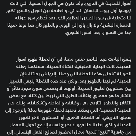
أسوار للمدينة في التاريخ، وقد تكون هي الجبال أنفسها، التي كانت
كهوفها أول بيوت للإنسان البدائي. والعلاقة بين الجبل والسور تظهر
لنا متجلية في سور الصين العظيم الذي يعد أعظم سور عرفته
الحضارة البشرية ولا زال باق إلى اليوم. وبالطبع كان هذا نوعا حديثا
جدا من الأسوار، بعد السور الشجري.
يتفق الباحث عبد الناصر حنفي معنا، في أن
لحظة ظهور أسوار
المدينة
، كانت البداية الحقيقية لنشأة المدينة، مستكملا رحلته
الطويلة “فحتى هذه اللحظة التي وصلنا إليها في رحلتنا، فإن
المدينة لم تبدأ بالظهور بعد، ولكن عند هذه النقطة ينبغي التمييز
بين مستويين لظهور المدينة، أولهما لا يتضمن سوى مجرد تكاثر أو
انتشار ما هو معماري وتكاثف الطرق التي تربط بين كتله، مع بعض
التغاير والتطور التاريخي في وظائفه وأنماطه وتشكيلاته، وتلك هي
المدينة المتعينة التي يمكننا تحديد لحظة ظهورها بدقة بالرجوع إلى
سجلها التاريخي، أما اللحظة الأخرى، أو المستوى الآخر لظهور
المدينة والذي يعنينا هنا فهو لا يطرح نفسه إلا مع تحول المعمار
من جاهزية “تتيح” تنمية مجال الحضور لصالح الفعل الإنساني، إلى