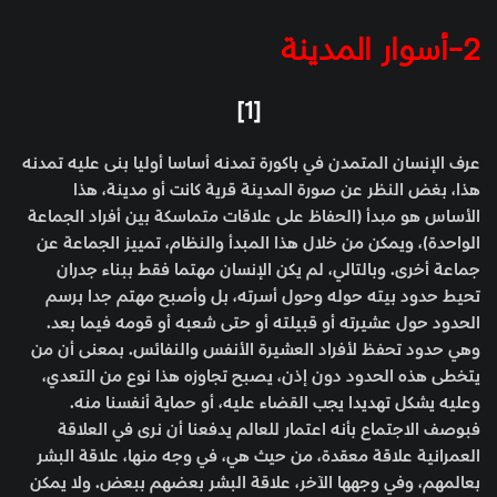
2-أسوار المدينة
[1]
عرف الإنسان المتمدن في باكورة تمدنه أساسا أوليا بنى عليه تمدنه
هذا، بغض النظر عن صورة المدينة قرية كانت أو مدينة، هذا
الأساس هو مبدأ (الحفاظ على علاقات متماسكة بين أفراد الجماعة
الواحدة)، ويمكن من خلال هذا المبدأ والنظام، تمييز الجماعة عن
جماعة أخرى. وبالتالي، لم يكن الإنسان مهتما فقط ببناء جدران
تحيط حدود بيته حوله وحول أسرته، بل وأصبح مهتم جدا برسم
الحدود حول عشيرته أو قبيلته أو حتى شعبه أو قومه فيما بعد.
وهي حدود تحفظ لأفراد العشيرة الأنفس والنفائس. بمعنى أن من
يتخطى هذه الحدود دون إذن، يصبح تجاوزه هذا نوع من التعدي،
وعليه يشكل تهديدا يجب القضاء عليه، أو حماية أنفسنا منه.
فبوصف الاجتماع بأنه اعتمار للعالم يدفعنا أن نرى في العلاقة
العمرانية علاقة معقدة، من حيث هي، في وجه منها، علاقة البشر
بعالمهم، وفي وجهها الآخر، علاقة البشر بعضهم ببعض. ولا يمكن