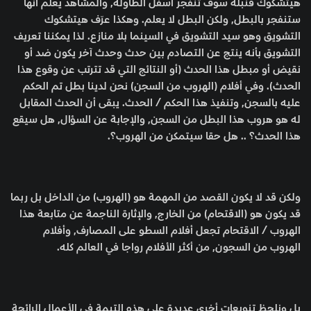
هيتشكوك قنبلة سوف تنفجر أسفل الطاولة, والمشاهد يعلم أنها
ستنفجر بالبطل, ولكن البطل لا يعلم. وهكذا عرّف هيتشكوك
التشويق وهو سيد التشويق في السينما بلا منازع. لذا يمكننا تعريف
التشويق بأنه ينتج عن التصادم بين حدث وحدث آخر يكون ضد أو
نقيض أو مبطل هذا الحدث (أو النتائج التي قد تترتب عن وقوع هذا
الحدث). وفي أفلام (الهروب من السجن) نحن لدينا بطل تم الحكم
عليه بالسجن, وتنفيذ هذا الحكم / الحدث. يبقى أن الحدث المقابل
له هو هروب هذا البطل من السجن, والإجابة عن السؤال, هل سيقع
هذا الحدث؟ .. هل حقا سيتمكن من الهروب؟.
ولكن قد لا يكون القصد من المهمة هو (الهروب) من الداخل بل ربما
قد يكون هو (الاقتحام) من الخارج, والإثارة الناجمة عن متابعة هذا
الهروب / الاقتحام تجعل أفلام السطو على المصارف, وأفلام
الهروب من السجون, من أكثر الأفلام رواجا في العالم كله.
بل ونلحظ تنويعات أخرى عديدة على هذه التيمة في الأعمال الرائجة