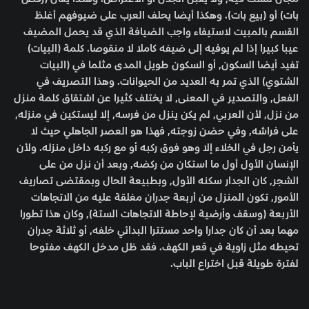
بات) أو (بيع بات). وهكذا أيضا يحلف العرب على ضيوفهم أغلظ
القسم بالمبيت لاستيفاء واجب الضيافة الذي قد يحمل المضيف
عيبا كبيرا إذا لم يوفيه إلى ضيفه كاملا لا منقوصا. كلمة (البيات)
تفيد أيضا السكون, أو السكون طويل المدى مثلما في (البيات
الشتوي) الذي تمر به العديد من الحيوانات. وهذا التصريف في
الفعل, والتصدير في المعنى, لا يختلف كثيرا عن اشتقاق كلمة منزل
من نزل, لأن العربي, لم يكن ينزل من فرسه, إلا ليستكين في منزله,
على فراشه, وفي حضن زوجته, فهذا هو العصر الجاهلي حيث لا
يأمن رجل في الخلاء إلا وهو فوق ركبه أو مع ركبه داخل منزله. ولأن
الإنسان الأول أول ما استكان من ركضه, وبعد أن نزل من على
الشجر, كان الجدار سكنه الأول, وبطبيعة الحال وبمقتضى تصاريف
الأمور, تكون المنزل من أربعة جدران مغلقة عليه من الاتجاهات
الأربعة (وسقف وأرضية لإحاطة الاتجاهات الستة), وكان هذا تطورا
مهما بعد أن كان جدارا واحد مستترا البدائي خلفه, أو ثلاثة جدران
تحيطه مثل زاوية في قعر الكهف. فقد ظل مدخل الكهف مفتوحا
لفترة طويلة قبل اختراع الباب.