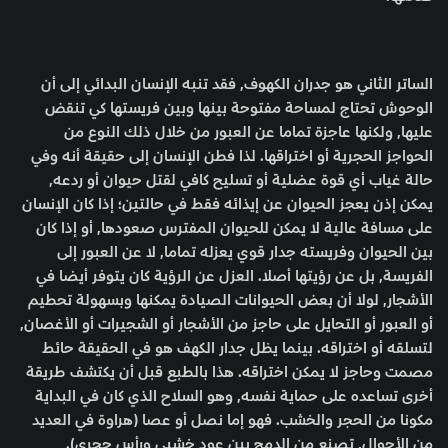
الساتر الثاني هو جدران الكهوف, فقد تنبه الإنسان البدائي إلى أن
الوحوش تحتاج لمساحة مفتوحة بينها وبين فريستها كي تنقض
عليها, ولكنها عاجزة تماما عن العبور من خلال ذلك النوع من
الحواجز الحجرية أو اختراقها. لذا فطن الإنسان إلى حقيقة أنه وفي
حالة غياب أي قوة عضلية أو تسليح كافي لقتل حيوان أو ردعه,
يمكن إذن يعجز الحيوان عن إيذائه فقط في حالتين؛ إذا كان الإنسان
على مسافة عالية لا يمكن للحيوان المفترس صعودها, أو إذا كان
بين الحيوان وفريسته جدار قوي يعزله تماما, لا عن العبور إلى
الفريسة, بل عن رؤيتها أصلا. العزل عن الرؤية كان يتوفر أيضا في
الأشجار, لولا أن بعض الحيوانات الصيادة يمكنها وبسهولة تحطيم
أو العبور أو التحايل على حاجز من الأشجار أو الشجيرات أو الأغصان,
لتسلقه أو اختراقه. بينما يظل جدار الكهف هو في الحقيقة حائط
مصمت وحاجز لا يمكن اختراقه. هذا بالطبع قبل أن يكتشف طريقة
أخرى تساعده على حماية نفسه, وهو السلاح الذي كان في البداية
مكونا من الحجر والخشب. فهو إما نصل أو عصا (هراوة في العديد
من الأحوال, تصنع من الدمج بين عود خشبي ورأس حجري).