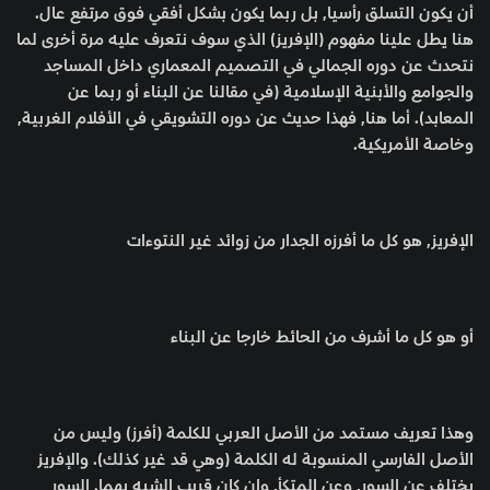
أن يكون التسلق رأسيا, بل ربما يكون بشكل أفقي فوق مرتفع عال.
هنا يطل علينا مفهوم (الإفريز) الذي سوف نتعرف عليه مرة أخرى لما
نتحدث عن دوره الجمالي في التصميم المعماري داخل المساجد
والجوامع والأبنية الإسلامية (في مقالنا عن البناء أو ربما عن
المعابد). أما هنا, فهذا حديث عن دوره التشويقي في الأفلام الغربية,
وخاصة الأمريكية.
الإفريز, هو كل ما أفرزه الجدار من زوائد غير النتوءات
أو هو كل ما أشرف من الحائط خارجا عن البناء
وهذا تعريف مستمد من الأصل العربي للكلمة (أفرز) وليس من
الأصل الفارسي المنسوبة له الكلمة (وهي قد غير كذلك). والإفريز
يختلف عن السور, وعن المتكأ, وإن كان قريب الشبه بهما. السور