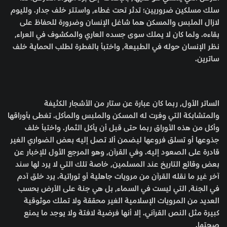
سلك مسلكين ضروريين؛ تدثر تحت غطاء, واستتر خلف جدار. ولليوم
لازال الملبس والمسكن هما شاغل الإنسان وضرورة للحفاظ على
بقاءه. ولما كان لا يملك سوى جسده العاري والمكشوف في العراء,
نظر الإنسان حوله في الطبيعة, واختبأ بالفطرة لطلب الحماية خلف
ساترين.
الساتر الأول, ربما كان عبارة عن ستار من الأشجار الكثيفة
والمتشابكة التي وفرت له المسكن والملبس والمأكل. تغطى بأوراقها
وأكل من هذه الأوراق ربما حتى قبل أن يأكل الثمار. واختبأ خلف
جذوعها أو تسلق فروعها ليضمن ألا تصل إليه بعض الضواري الغير
قادرة على الصعود إليه. وفي القرآن, وهو المرجع الأول للإخبار عن
بعض وقائع التاريخ عند المسلمين, خاصة تلك التي لا يرد لها سند
آخر غير ما نقله القرآن من مرويات جاهلية أو توراتية. يرد خلق آدم
في الجنة, التي ليست في السماء, بل هي جنة على الأرض بحسب
العديد من المرويات الإسلامية الغير محققة ولا تملك موثوقية
كبيرة مثل النص القرآني. إلا أنها فرضية لافتة ولا يوجد ما يمنع
صحتها.