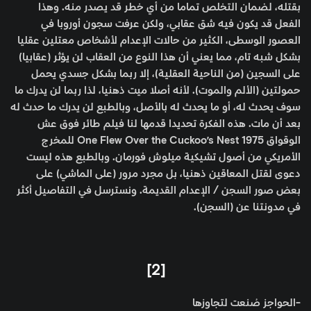
بقتله، لضمان التخلص تماما من أي خطر قد يصدر منه. وهذا
الفعل قد يكون فيه شق عقابي، ولكن عرفت سجون أوروبا في
العصور الوسطى، الكثير من حالات الإعدام لأشخاص معتلين عقليا
بشكل شبه تام، مما يعني أن هذا النوع من العقاب لن يؤثر (عقابيا)
على السجين (من الناحية العقلية)، إلا ربما بشكل جسدي يحمل
حمولتين (الألم والموت). لأنه أصلا ميت ذهنيا، لذا ربما لن يدرك ما
سوف يحدث له، أو ما يحدث له بالأصل، وبالطبع لن يدرك ما حدث له
بعد أن مات. هذه الفكرة تحديدا قدمها لنا فيلم طائر فوق عش
الوقواق One Flew Over the Cuckoo’s Nest 1975 للمخرج
الأمريكي من أصول تشيكية ميلوش فورمان. وبالطبع هذه ليست
دعوى لقتل المعاقين ذهنيا، بل مجرد مرور (على الماشي) على
بعض صور السجن / الإعدام القديمة. ونسترسل في التفاصيل أكثر
في مدونتنا عن (السجن).
[2]
-الحواجز صُنعت لتجاوزها