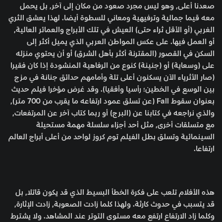
صعدنا أعلى, وهو ليس مجرد صعود من مكان إلى آخر, بل يحمل
معه قيما جمالية وترفيهية ومعاني للسطوة أيضا. لهذا يعشق الثري
الغربي (أو الأقل ثراء حتى) العيش في تلك الأبراج والعمائر العالية,
أو العمل فيها. على عكس المواطن العربي الذي يميل أكثر إلى
السكن في القصور (المقترنة أكثر بأهل الشرق) أو أن يحتوي منزله
على (وسعاية) أو (جنينة) كنوع من الرفاهية المنشودة إذا كان فقيرا
(صار الأثرياء الآن يسكنون أعلى تلة وأمامهم حدائق جنانة في مزج
بين الوسع في الخطين؛ رأسيا وأفقيا). وقد عُرض مؤخرا فيلم حديث
بعنوان سقوط Fall (عن تسلق عمود ارتفاعه ما يقرب من 700 متر),
والذي نراجعه في كتابنا عن (البرج) أو ربما كتاب آخر عن المرتفعات,
مع متسلقات أخرى, مثل أحد أجزاء سلسلة مهمة مستحيلة
السينمائية وتسلق بطل الفيلم توم كروز لواحد من أعلى أبراج العالم
ارتفاعا.
هذه الأفلام تلعب على فكرة الخطأ البسيط الذي قد يكون قاتلا, بل
قد يتسبب في حدوث كارثة. ولهذا كلما زادت الصعوبة, زادت الإثارة,
وكلما زاد الارتفاع ارتفع معه مستوى التوتر عند المشاهد. ولا يشترط