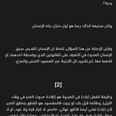
يديه؟.
وكان صنيعه آنذاك ربما هو أول منزل بناه الإنسان.
وقبل الإجابة عن هذا السؤال, نلحظ أن الإنسان القديم, سبق
الإنسان الحديث في التعرف على القانونين الذي بواسطة أحدهما, أو
كلاهما معا, تم تشييد كل الأبنية عبر العصور؛ الكبس والمزج.
[2]
وظيفة الفعل (بات) في العربية هو (إفادة حدوث الخبر في وقت
الليل), وطالما قيل بات أو يبيت فالمقصود هو القطع بتحقق الخبر.
لأن (بات) تعني أيضا قاطع، نهائي، حاسم، لا خِيار فيه ولا عود, أو لا
مجال للشك فيه, ولا يقبل الجدل أو الاعتراض. وهكذا يقال (رفض