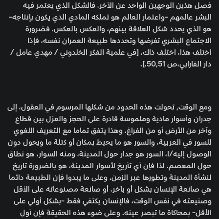
فصل هذين الوجهين الواحد عن الآخر، فالشكل الذي يعتمر فيه
البشر عالمهم -واعتمار العالم هو تملكه المادي الذي يكون بإنتاجه-
هو الذي يحدد شكل العلاقة بينهم، والعكس بالعكس. فضرورة
الاجتماع البشري تفرضها وتحددها طبيعة العمران نفسه، فإذا
اختلف هذا، اختلف ذاك. [في علمية الفكر الخلدوني / مهدي عامل /
دار الفارابي،ص 50,51.].
ومع الوقت, تحولت هذه الحدود من شكلها المرسوم في العقول، إلى
جدران وأسوار مادية وملموسة قادرة على الحجز والعزل بين قطاع
وآخر من الأرض أو من الفراغ. وهذا يتفق تماما مع التعريف اللغوي
للسور في العربية، والسور هو ما يحيط بمكان أو كتلة ما ويحول دون
الوصول إليه/ا، السور هو جدار حول المدينة، ومنه السوار، هو نطاق
حول المعصم. لذا فإن أي تأريخ لأسوار المدينة، هو بالضرورة تاريخ
لنشأة المدينة وتطورها عبر الزمن. وعلى ما يبدوا فإن الطبيعة دائما
هي صانعة الإنسان بشكل أو بآخر، أو صانعة مصنوعاته على الأقل
وصنيعته في نفس الوقت، فالإنسان يكتفي فقط -بشكل أولي على
الأقل- بمحاكاة ما تبصر عينه. وعلى ضوء هذه الحقيقة فإن أول