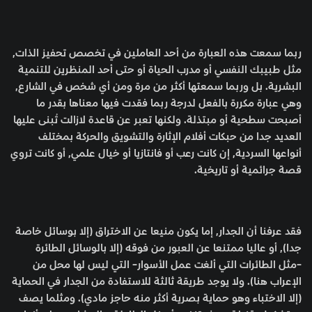
ربما سمعت هذه العبارة من أحد العاملين في تخصص تحفيز الذات,
مثل طبيبك النفسي أو مدرب الحياة أو حتى أحد المنظرين للتنمية
البشرية. بل وربما سمعتها أكثر من مرة ومن أي شخص في الشارع,
وهي عبارة مكررة بالفعل لدرجة ربما فقدت فيها معناها بقدر ما
أصبحت سطحية أو مبتذلة. ولكنها تعبر عن قاعدة لازالت تُبنى عليها
العديد جدا من حبكات أفلام الإثارة والتشويق والحركة بمختلف
أنواعها السردية, إن كانت رعب أو فانتازيا أو خيال علمي, أو كانت تروي
قصة جرائمية أو تاريخية.
فقد عرفنا أن الجدار, إما يكون منيعا عن الاختراق (إلا بوسائل خاصة
جدا), أو عاليا ممتنعا عن العبور من فوقه (إلا بالوسائل الطائرة
-مثل الطائرات التي ألغت عمل الأسوار- التي ليس لها محل من
الإعراب هنا). ولا يوجد طريقة ثالثة للاستفادة من الجدار في الحماية
(إلا الاختباء وهو حماية بصرية أكثر منه حاجز مادي). ومثلما يصف