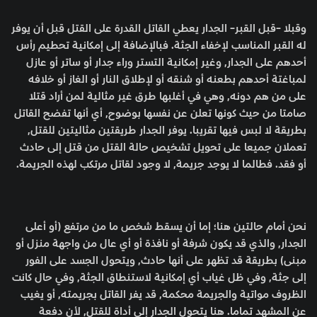
وقبلا -قبل القبر- الجدار يعطي القاتل القدرة على القتل قبل أن يوفر
له القبر المناسب لإخفاء الجثة. فبالإضافة إلى إمكانية تحطيم رأس
أحدهم على الجدار, وغير إمكانية التستر وراء جدار أو ساتر أو عازل
لمباغتة أحدهم بطعنه أو شنقه أو لإطلاق النار أو الغاز أو خلافه
على من هم دونه, وهي في أغلبها طرق غير مثالية لمن أراد قتلا
صامتا من حيث كونها تعلن عن نفسها بوضوح, أي أنها تفضح القاتل
بطريقة لا لبس فيها تقريبا. يوفر الجدار طريقتين مثاليتين للقتل,
تعملان جميعا على تحويل تشخيص حالة القتل من قتل إلى حادث
أو فقد. فطالما لا يوجد جريمة, لا وجود لقاتل مرتكب لهذه الجريمة.
نحن أمام حالتين هنا؛ إما أن يسقط شخص ما من مرتفع (أو أعلى
الجدار, والذي قد يكون شرفة أو نافذة أو أي عال من واجهة منزل أو
مبنى) بطريقة قد تظهر على أنها حادث, ويتحول الجسد على الفور
إلى جثة, وفي ظل غياب أي إمكانية لاستنطاق الجثة, وفي حال كانت
الظروف مواتية والجريمة محكمة, قد يفر القاتل بجريمته, أو يغيب
عن المشهد تماما. هنا يتحول الجدار إلى أداة للقتل, لأن دفعة