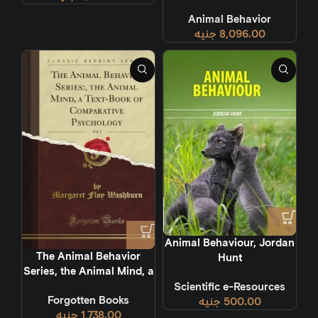
Things They Do [3
Animal Behavior
volumes]
8,096.00
جنيه
Animal Behaviour, Jordan
The Animal Behavior
Hunt‏
Series, the Animal Mind, a
Text-Book of Comparative
Scientific e-Resources
Forgotten Books
logy, Vol. 2 (Classic
500.00
جنيه
1,738.00
جنيه
Reprint