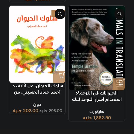
-32%
سلوك الحيوان، من تأليف د.
أحمد حماد الحسيني، من
الحيوانات في الترجمة:
إصدارات التدوين العربي.
استخدام أسرار التوحد لفك
دون
شفرة سلوك الحيوان
202.00
جنيه
298.00
جنيه
هاركورت
1,862.50
جنيه