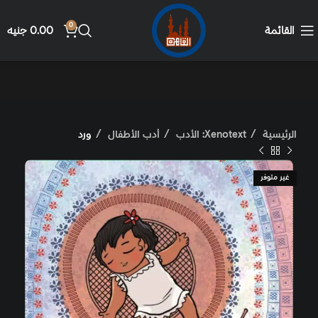
0
القائمة
0.00
جنيه
الرئيسية
Xenotext: الأدب
أدب الأطفال
ورد
غير متوفر