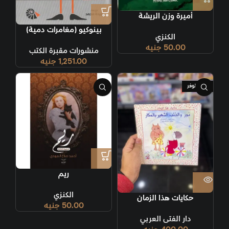
أميرة وزن الريشة
بينوكيو (مغامرات دمية)
الكنزي
50.00
جنيه
منشورات مقبرة الكتب
1,251.00
جنيه
غير متوفر
ريم
الكنزي
حكايات هذا الزمان
50.00
جنيه
دار الفتى العربي