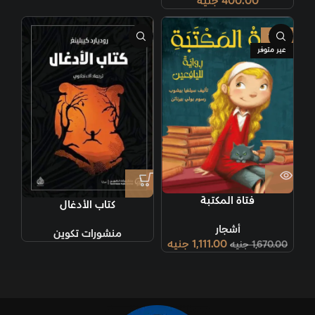
400.00
جنيه
-33%
غير متوفر
فتاة المكتبة
كتاب الأدغال
أشجار
منشورات تكوين
1,111.00
جنيه
1,670.00
جنيه