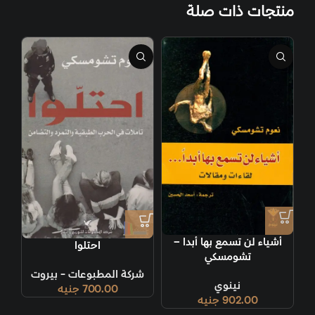
منتجات ذات صلة
أشياء لن تسمع بها أبدا –
احتلوا
تشومسكي
شركة المطبوعات - بيروت
نينوي
700.00
جنيه
902.00
جنيه