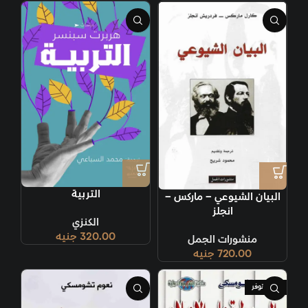
التربية
البيان الشيوعي – ماركس –
انجلز
الكنزي
320.00
جنيه
منشورات الجمل
720.00
جنيه
غير متوفر