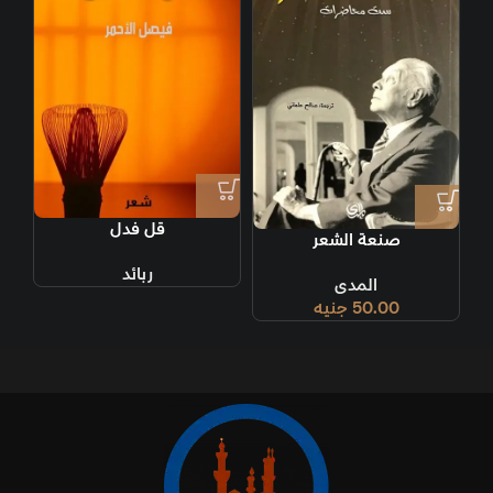
قل فدل
صنعة الشعر
ربائد
المدى
50.00
جنيه