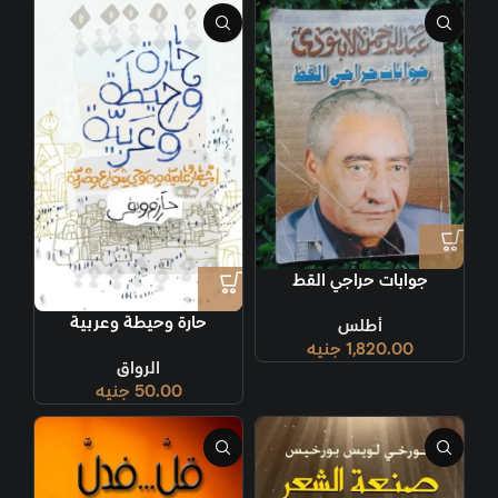
جوابات حراجي القط
حارة وحيطة وعربية
أطلس
1,820.00
جنيه
الرواق
50.00
جنيه