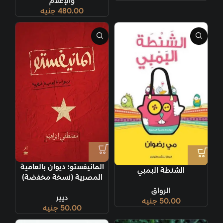
والإعلام
480.00
جنيه
المانيفستو: ديوان بالعامية
الشنطة البمبي
المصرية (نسخة مخفضة)
الرواق
ديير
50.00
جنيه
50.00
جنيه