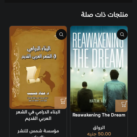
منتجات ذات صلة
البناء الدرامي في الشعر
Reawakening The Dream
العربي القديم
الرواق
مؤسسة شمس للنشر
50.00
جنيه