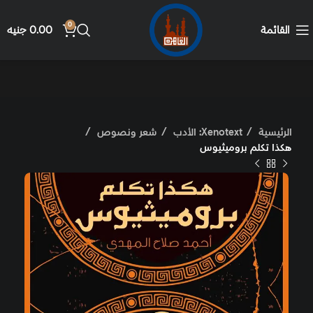
0
القائمة
0.00
جنيه
الرئيسية
Xenotext: الأدب
شعر ونصوص
هكذا تكلم بروميثيوس