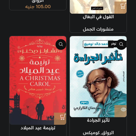
الرواق
105.00
جنيه
القول في البغال
منشورات الجمل
غير متوفر
تأثير الجرادة
ترنيمة عيد الميلاد
الرواق
,
كوميكس