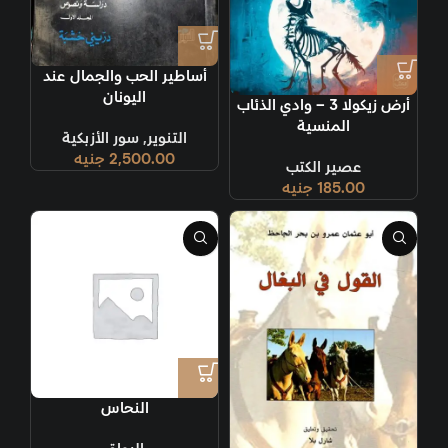
أساطير الحب والجمال عند
اليونان
أرض زيكولا 3 – وادي الذئاب
المنسية
التنوير
,
سور الأزبكية
2,500.00
جنيه
عصير الكتب
185.00
جنيه
النحاس