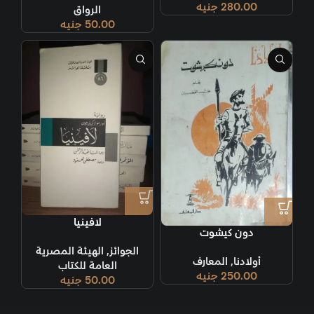
280.00
جنيه
الرواق
50.00
جنيه
لافينيا
دون كيشوت
الجوائز
,
الهيئة المصرية
أولادنا
,
المعارف
العامة للكتاب
250.00
جنيه
50.00
جنيه