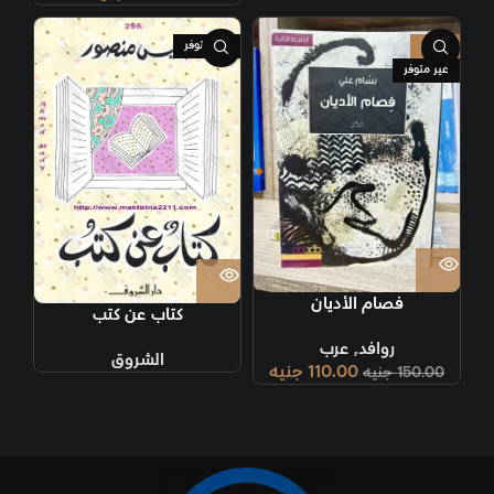
-27%
غير متوفر
غير متوفر
فصام الأديان
كتاب عن كتب
روافد
,
عرب
الشروق
110.00
جنيه
150.00
جنيه