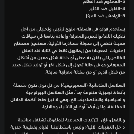
3-المحكوم ضد الحاكم
4-القليل ضد الكثير
5-الهامش ضد المركز
يستخدم فوكو في فلسفته منهج تركيبي وتحليلي من أجل
تفكيك اللغة,والنص,والمعرفة وإعادة بناءها في سياقات
معينة تفضي إلى معرفة مصادرها الأولية. مستعيرا مصطلح
(حفريات المعرفة) من إيمانويل كانط في كتابه نقد العقل
الخالص,لكي يقنن به معنى أو دلالة شكل معين من أشكال
المعرفة,وهو في حالة تحول إلى شكل آخر أو توليد شكل جديد
من شكل قديم أو من سلالة معرفية سابقة.
السلاسل العلاماتية (السميوتيقية) من كل نوع، تكون متصلة
بأنماط ترميزية متنوعة جداً، مثل السلاسل البيولوجية
والسياسية والاقتصادية… الخ. وهي لا تبرز فقط أنظمة الدلائل
المختلفة، ولكن أيضاً أوضاع الأشياء وحالاتها.
وبالفعل، فإن الترتيبات الجماعية للملفوظ، تشتغل مباشرة
داخل الترتيبات الآلية؛ وليس باستطاعتنا القيام بقطيعة جذرية