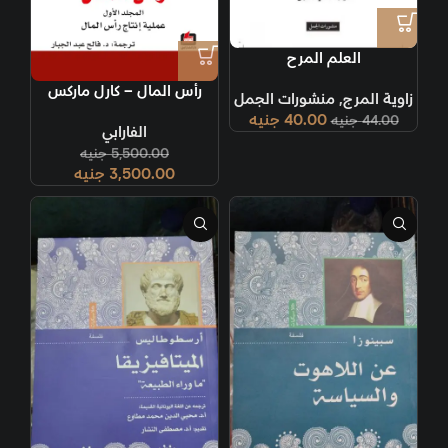
العلم المرح
رأس المال – كارل ماركس
زاوية المرج
,
منشورات الجمل
40.00
جنيه
44.00
جنيه
الفارابي
5,500.00
جنيه
3,500.00
جنيه