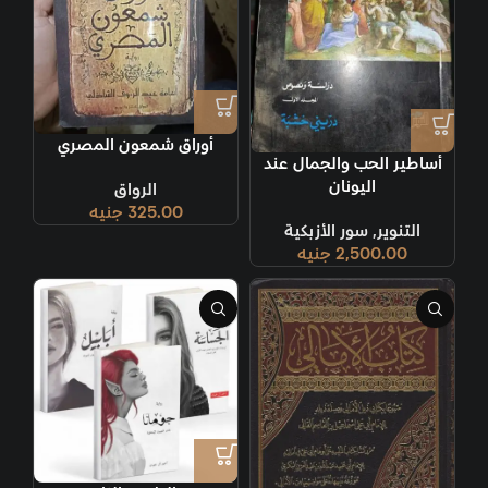
أوراق شمعون المصري
أساطير الحب والجمال عند
اليونان
الرواق
325.00
جنيه
التنوير
,
سور الأزبكية
2,500.00
جنيه