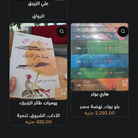
علي الزيبق
الرواق
هاري بوتر
يوميات طائر الزنبرك
بلو بوك
,
نهضة مصر
2,292.00
جنيه
الآداب
,
الشروق
,
تنمية
420.00
جنيه