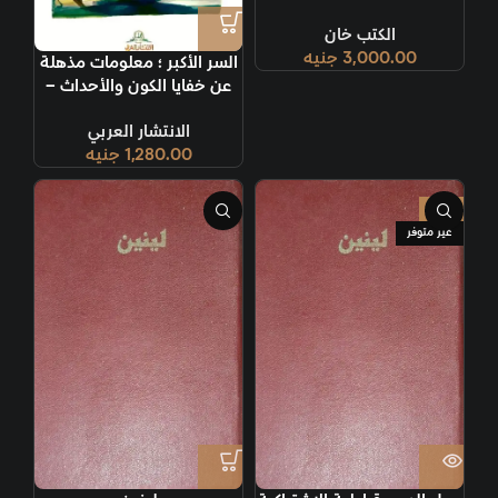
الكتب خان
3,000.00
جنيه
السر الأكبر ؛ معلومات مذهلة
عن خفايا الكون والأحداث –
دايفيد أيكه
الانتشار العربي
1,280.00
جنيه
-8%
غير متوفر