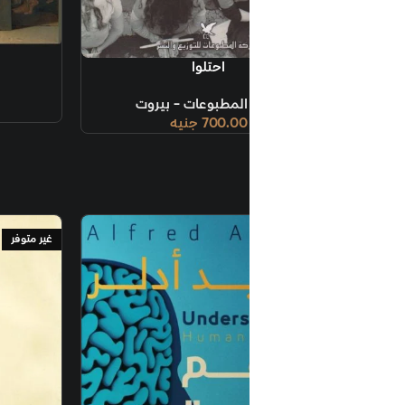
إضافة إلى السلة
دعونا نتفلسف
احتلوا
أثر
المطبوعات - بيروت
1,340.00
جنيه
700.00
جنيه
غير متوفر