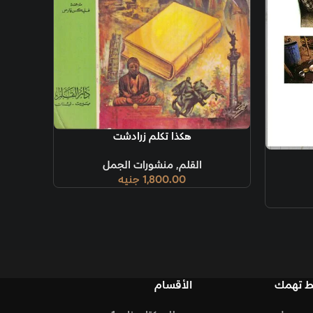
ة
هكذا تكلم زرادشت
قلم
,
منشورات الجمل
1,800.00
جنيه
الأقسام