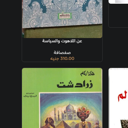
ة
 اللاهوت والسياسة
صفصافة
310.00
جنيه