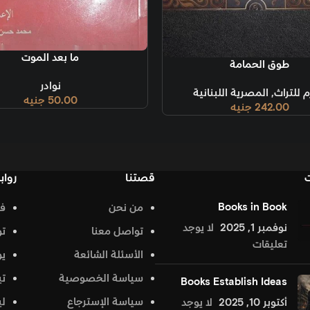
إضافة إلى السلة
ما بعد الموت
نوادر
50.00
جنيه
قصتنا
روابط تهمك
من نحن
فيس بوك
د
تواصل معنا
تويتر
الأسئلة الشائعة
يوتيوب
سياسة الخصوصية
تيك توك
Bo
سياسة الإسترجاع
لينكد إن
جد