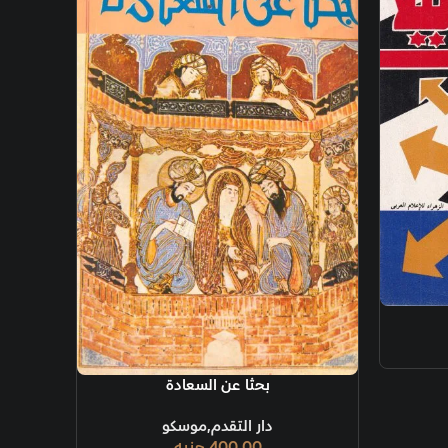
ة
بحثا عن السعادة
دار التقدم,موسكو
400.00
جنيه