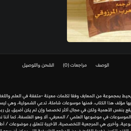
عات (0)
الشحن والتوصيل
 لكلمات معينة -متفقة في العلم واللغة- يعني المؤلف بتعريفها وشرح
ا موسوعات شاملة، تدعي الشمولية، وهي ليست كذلك بحكم التجدد المستمر
مجال أكثر تخصصا وإن لم يكن أضيق، بل ربما كان أكثر إتساعا. وهذا المق
 المعرفي، ألا وهو الفلسفة. كما أننا نعني هنا بالإتفاق الثاني في ا
ية التخصصية. الأخيرة تتعلق بـ موضوعات / أطروحات في حد ذاتها، تتغذ