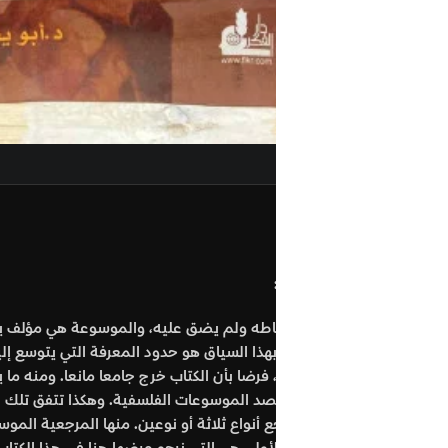
الوصف
مراج
طه ولم يضق عليه، والموسوعة هي مؤلف يحيط بمجموعة من المعارف وفقا
هذا السياق هو حدود المعرفة التي يتوسع إليها مؤلف هذا الكتاب. فمنه
 فرضا بأن الكتاب خرج جامعا مانعا. ومنه ما يقع بنفس الأهمية ولكن في 
د الموسوعات الفلسفية. وهكذا تتفق تلك الموسوعات في موضوعها العلمي /
اجع أنواع ثلاثة أو نوعين. منها المرجعية الموسوعية. وأخرى هي المرجع