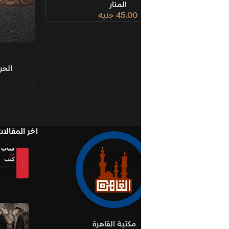
المنار
45.00
جنيه
قراءة المزيد
طوق الحمامة
الحرم للتراث
,
المصرية اللبنانية
242.00
جنيه
اخر المقالات
Books in Book
نوفمبر 1, 2025
لا يوج
تعليقات
oks Establish Ideas
أكتوبر 10, 2025
لا يو
مكتبة القاهرة