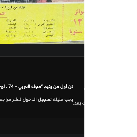
مراجعات (0
كن أول من يقيم “مجلة العربي – 174، لوحة الغلاف: فتاة من ليبيا، والشجرة زيتونة.”
يجب عليك
تسجيل الدخول
لنشر مراجعة.
 بعد.
التصنيف:
History & Culture: التاريخ و