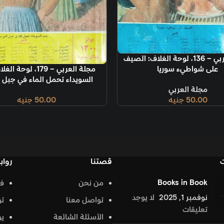
: الصيف
قراءة المزيد
قراءة المزيد
مجلة العربي – 179، لوحة الغلاف: بنت
السويداء تحمل الماء في جبل العرب.
سبها 
50.00
جنيه
قصتنا
روابط تهمك
من نحن
فيس بوك
د
تواصل معنا
تويتر
الأسئلة الشائعة
يوتيوب