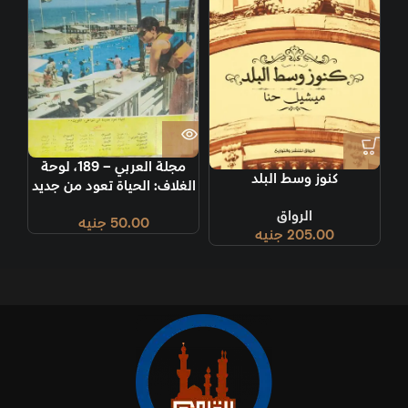
مجلة العربي – 189، لوحة
كنوز وسط البلد
الغلاف: الحياة تعود من جديد
إلى شواطيء الكويت.
الرواق
50.00
جنيه
205.00
جنيه