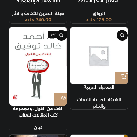
أساطير السفر السبعة
الباب؛مقاربة إثنولوجية
الرواق
هيئة البحرين للثقافة والآثار
125.00
جنيه
740.00
جنيه
غير متوفر
الصحراء العربية
الشبكة العربية للأبحاث
والنشر
الغث من القول، ومجموعة
كتب المقالات للعرّاب
كيان