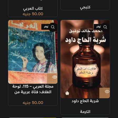
كتبجي
كتاب العربي
50.00
جنيه
غير متوفر
غير متوفر
مجلة العربي – 115، لوحة
الغلاف: فتاة عربية من
مكناس، تعود إلى لغة آبائها
شربة الحاج داود
50.00
جنيه
بعد حقبة من الدهر طويلة.
الكرمة