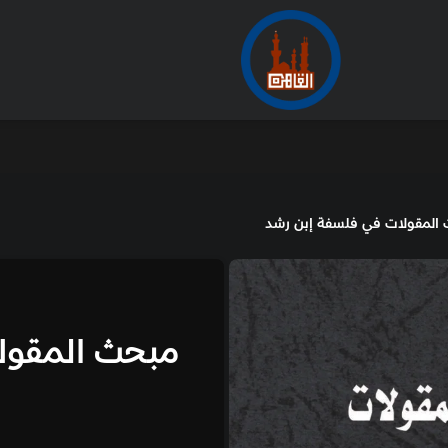
الأرشيف
من
د
الفارابي
مبحث المقولات في فلسف
1,200.00
جنيه