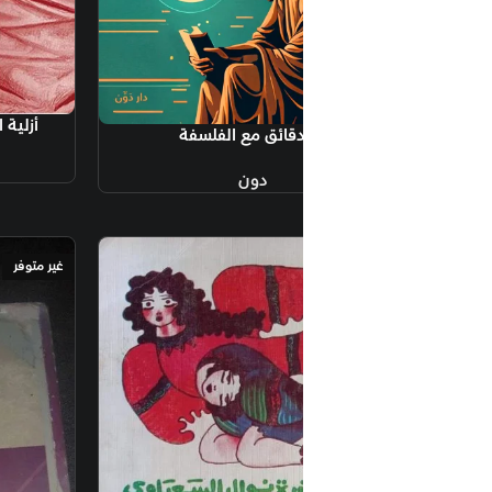
قراءة المزيد
أزلية العالم ودور الإله عند ابن رش
منشورات ضفاف
دون
غير متوفر