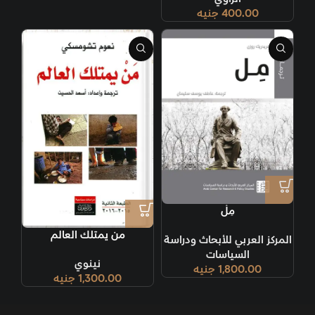
400.00
جنيه
مِلْ
من يمتلك العالم
المركز العربي للأبحاث ودراسة
السياسات
نينوي
1,800.00
جنيه
1,300.00
جنيه