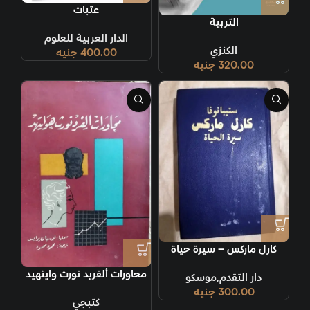
عتبات
التربية
الدار العربية للعلوم
الكنزي
400.00
جنيه
320.00
جنيه
كارل ماركس – سيرة حياة
محاورات ألفريد نورث وايتهيد
دار التقدم,موسكو
300.00
جنيه
كتبجي