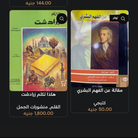
144.00
جنيه
غير متوفر
مقالة عن الفهم البشري
هكذا تكلم زرادشت
كتبجي
القلم
,
منشورات الجمل
50.00
جنيه
1,800.00
جنيه