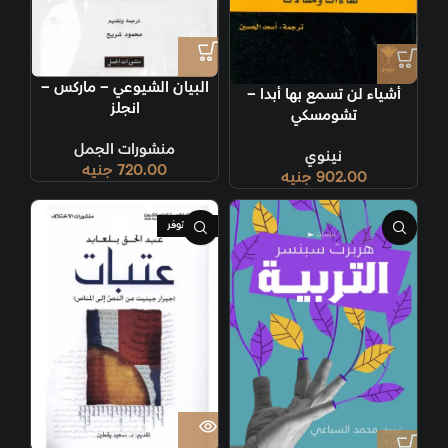
البيان الشيوعي – ماركس –
أشياء لن تسمع بها أبدا –
انجلز
تشومسكي
منشورات الجمل
نينوي
720.00
جنيه
902.00
جنيه
غير متوفر