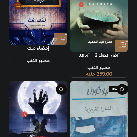
إمضاء ميت
أرض زيكولا 2 – أماريتا
عصير الكتب
عصير الكتب
259.00
جنيه
غير متوفر