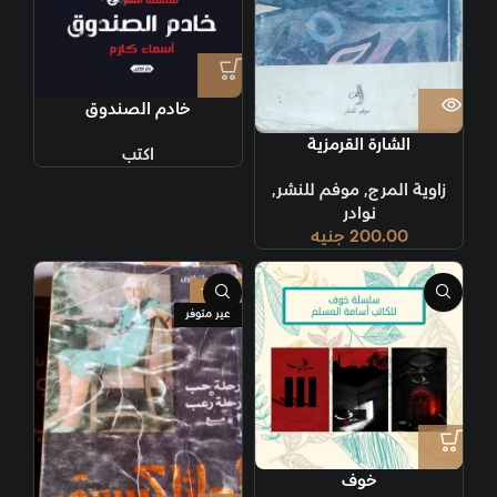
خادم الصندوق
الشارة القرمزية
اكتب
زاوية المرج
,
موفم للنشر
,
نوادر
200.00
جنيه
-80%
غير متوفر
خوف