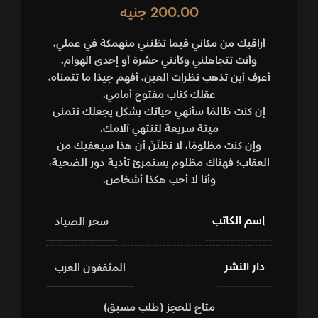
200.00
جنيه
أراقبك من مكاني فيما تظنني منهمكة في عملي،
وأنت تتجاهلني وكأنني حشرة أو إحدى الهوام.
أعرف أين تذهب نظرات العين، أفهم جيدًا ما تتمناه،
عقلك كتاب مفتوح أمامي.
إن كنت ظالمًا سأنهي حياتك بشكل يجعلك تتمنى
ميتة سريعة لتنتهي آلامك.
وإن كنت مظلومًا، لا تظنّنّ أن هذا سيعفيك من
العقاب؛ فهناك مظلوم يستمرئ تأدية دور الضحية،
وأنا لا أحب هكذا أشخاص.
إسم الكاتب
سحر الصياد
دار النشر
المثقفون العرب
متاح للحجز (طلب مسبق)