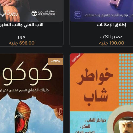
قراءة المزيد
النموذج 
إضافة إلى السلة
الأب الغني والأب الفقير
جرير
696.00
جنيه
-26%