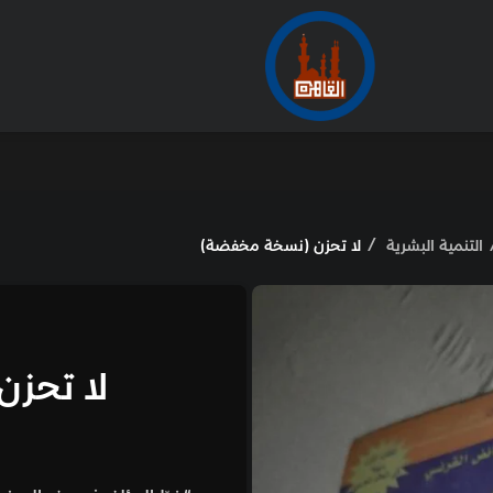
الأرشيف
من
(نسخة مخفضة)
العبيكان
لا تحزن (نسخة مخ
50.00
جنيه