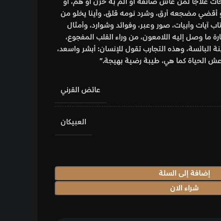
ألمّ به حزن أو هم، أو
مه قلق. وأينا يخلو من
وفوائد وشوارد، وأمثال
وراء القلب المفجوع،
قول للإنسان: أبشر واسعد،
ية بهيجة.”
عائض القرني
العبيكان