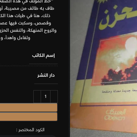
“خطّ المؤلف في هذه الصفحات علاجاً لمن عاش ضائقة أو 
طاف به طائف من مصيبة، أو أقضي مضجعه أرق، وشرد نو
ذلك. هنا في طيات هذا الكتاب آيات وأبيات، صور وعبر، 
وقصص، وسكبت فيها عصارة ما وصل إليه اللامعون، من 
والروح المنهكة، والنفس الحزينة البائسة، وهذه التجارب ت
وتفاءل واهدأ، وعش الحياة كما هي، طيبة رض
إسم الكاتب
دار النشر
إضافة إلى السلة
شراء الان
الكود المختصر :