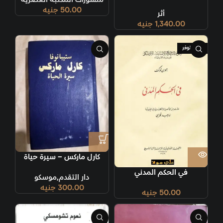
50.00
جنيه
أثر
1,340.00
جنيه
غير متوفر
كارل ماركس – سيرة حياة
في الحكم المدني
دار التقدم,موسكو
300.00
جنيه
50.00
جنيه