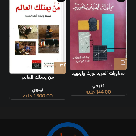
محاورات ألفريد نورث وايتهيد
من يمتلك العالم
كتبجي
نينوي
144.00
جنيه
1,300.00
جنيه