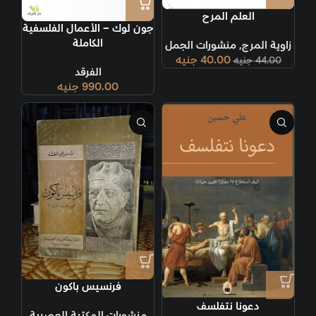
العلم المرح
جون لوك – الأعمال الفلسفية
الكاملة
زاوية المرج
,
منشورات الجمل
40.00
جنيه
44.00
جنيه
الفرقد
990.00
جنيه
فرنسيس باكون
دعونا نتفلسف
منشورات المكتبة العصرية