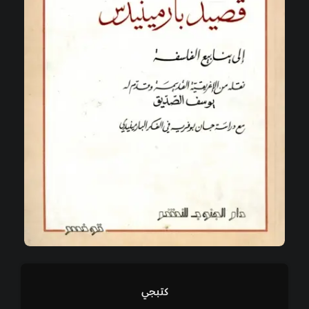
كتبجي