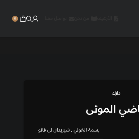
 نحن
تواصل معنا
0
لخولي
,
شيريدان لى فانو