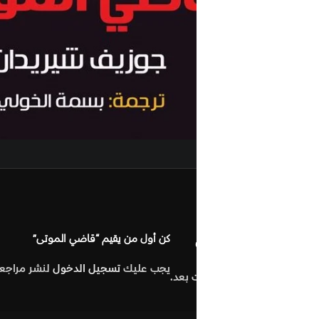
مراجعات (0
كن أول من يقيم “قاضي الموتى”
يجب عليك
تسجيل الدخول
لنشر مراجعة.
 بعد.