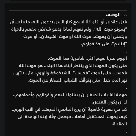
الوصف
قبل عقدين أو أكثر، كنّا نسمع كبار السنّ يدعون الله، متمنّين أن
“يموتو موت الله”. ولم نفهم لماذا يدعو شخصُ مفعم بالحياة
ويتمنى أن يموت.. موت الله أو موت الشيطان.. أو موت
“إبنادم”، على حدّ قولهم.
.
اليوم صرنا نفهم أكثر.. شاعرية هذا الموت.
متى يكون الموت الذي ينتظر أبناء هذا البلد.. هو موت الله
فحسب. متى نموت “فحسب” بالشيخوخة والهرم.. متى ينتهي
نهر الدم هذا.. متى يتوقّف الشباب الصغار عن الموت.
.
مهمة الشباب الصغار أن يدفنوا آباءهم وأمّهاتهم وأعمامهم..
لا أن يكون العكس..
كم هي عقوبة قاسية أن يرى الماضي المجسّد في الأب الهرم..
كيف يموت المستقبل أمامه.. فيحمل جثّة إبنه الهامدة الى
المقبرة.
.