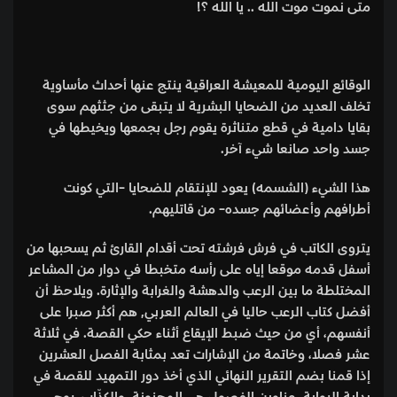
متى نموت موت الله .. يا الله ؟!
الوقائع اليومية للمعيشة العراقية ينتج عنها أحداث مأساوية
تخلف العديد من الضحايا البشرية لا يتبقى من جثثهم سوى
بقايا دامية في قطع متناثرة يقوم رجل بجمعها ويخيطها في
جسد واحد صانعا شيء آخر.
هذا الشيء (الشسمه) يعود للإنتقام للضحايا -التي كونت
أطرافهم وأعضائهم جسده- من قاتليهم.
يتروى الكاتب في فرش فرشته تحت أقدام القارئ ثم يسحبها من
أسفل قدمه موقعا إياه على رأسه متخبطا في دوار من المشاعر
المختلطة ما بين الرعب والدهشة والغرابة والإثارة. ويلاحظ أن
أفضل كتاب الرعب حاليا في العالم العربي, هم أكثر صبرا على
أنفسهم، أي من حيث ضبط الإيقاع أثناء حكي القصة. في ثلاثة
عشر فصلا، وخاتمة من الإشارات تعد بمثابة الفصل العشرين
إذا قمنا بضم التقرير النهائي الذي أخذ دور التمهيد للقصة في