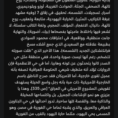
بداية الرواية. عناوين الفصول هي المجنونة، والكذّاب، روح
تائهة، الصحفي، الجثة، الحوادث الغريبة، أوزو وبلوديميري،
أسرار، تسجيلات، الشسمه، تحقيق، في زقاق 7 (وفيه مشهد
غرفة الكراكيب المثير)، الخرابة اليهودية، متابعة وتعقيب، روح
تائهة، دانيال، الانفجار، المؤلف، المجرم. ولغة الكاتب سلسلة، لا
تشعر فيها باختلاط عاميتها بفصحاها (برك، أضوية)، والنهاية
جاءت منطقية، وواقعية، في اعترافات محمود السوادي
بطبيعة علاقته مع السعيدي الذي جمع أشلاء مسخ
فرانكنشتاين الجديد (الشسمه). هذا الأخير الذي “ظلت صورته
تتضخم، رغم أنها ليست صورة واحدة. ففي منطقة مثل حي
الصدر كانوا يتحدثون عن كونه وهابيا، أما في حي الأعظمية فإن
الروايات تؤكد أنه متطرف شيعي. الحكومة العراقية تصفه بأنه
عميل لقوى خارجية، أما الأمريكان فقد صرح الناطق باسم
الخارجية الأمريكية ذات مرة بأنه رجل واسع الحيلة يستهدف
تقويض المشروع الأمريكي في العراق” [ص 335]. وهذا يا
عزيزي هو نمو الإشاعات الجميل, بل واكتساحها المخيلة
والذاكرة معا. والقصة كلها ساحرة, تدور أحداثها في حي البتاوين
العراقي والعريق، والذي يشبه تماما حي الغورية في مصر، وهو
المسمى بحي اليهود، مثلما حارة اليهود بالقرب من الغورية