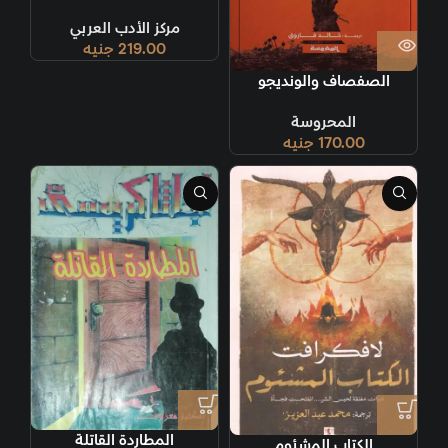
مركز الأدب العربي
219.00
جنيه
الصفصاف والونديجو
المحروسة
170.00
جنيه
المطاردة القاتلة
الكتاب المشئوم