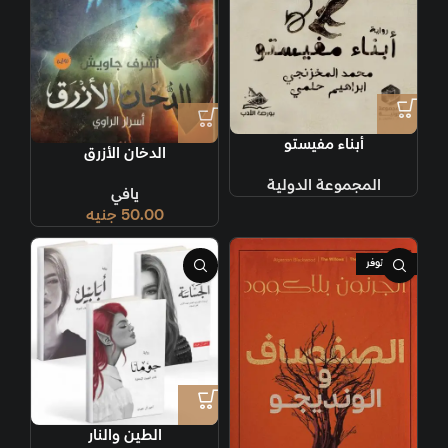
أبناء مفيستو
الدخان الأزرق
المجموعة الدولية
يافي
50.00
جنيه
غير متوفر
الطين والنار