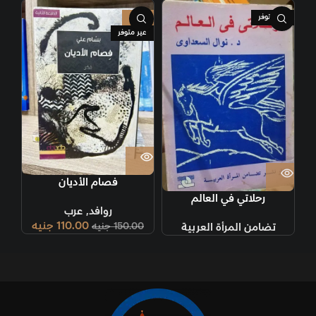
غير متوفر
-27%
غير متوفر
فصام الأديان
رحلاتي في العالم
روافد
,
عرب
110.00
جنيه
150.00
جنيه
تضامن المرأة العربية