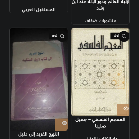
أزلية العالم ودور الإله عند ابن
رشد
المستقبل العربي
منشورات ضفاف
غير متوفر
غير متوفر
المعجم الفلسفي – جميل
صليبا
النهج الفريد إلى دليل
دار الكتاب اللبناني