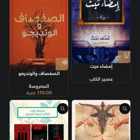
إمضاء ميت
الصفصاف والونديجو
عصير الكتب
المحروسة
170.00
جنيه