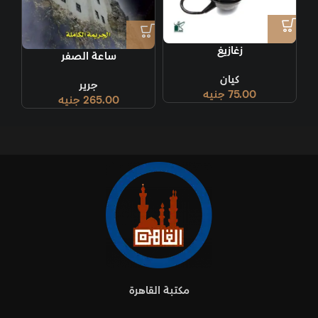
زغازيغ
ساعة الصفر
كيان
جرير
75.00
جنيه
265.00
جنيه
مكتبة القاهرة