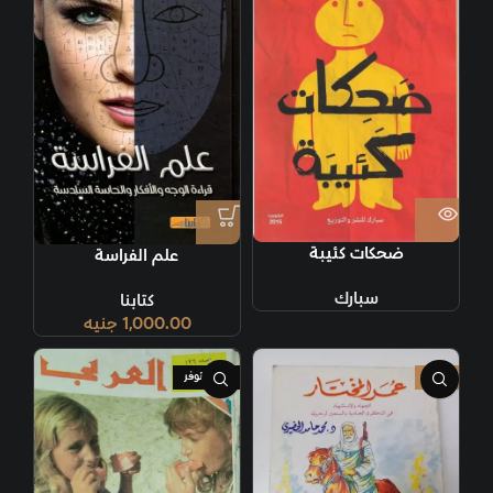
ضحكات كئيبة
علم الفراسة
سبارك
كتابنا
1,000.00
جنيه
-9%
غير متوفر