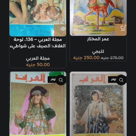
عمر المختار
مجلة العربي – 136، لوحة
الغلاف: الصيف على شواطيء
كتبجي
سوريا
250.00
جنيه
275.00
جنيه
مجلة العربي
50.00
جنيه
غير متوفر
غير متوفر