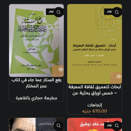
غير متوفر
غير متوفر
رفع الستار عما جاء في كتاب
عمر المختار
أبحاث لتعميق ثقافة المعرفة
– خمس أوراق بحثية عن
مطبعة حجازي بالقاهرة
أسئلة الراهن السوري
إتجاهات
670.00
جنيه
غير متوفر