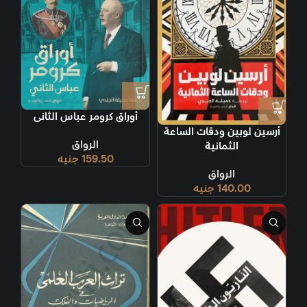
أوراق كرومر عباس الثانى
أرسين لوبين ودقات الساعة
الرواق
الثمانية
159.50
جنيه
الرواق
140.00
جنيه