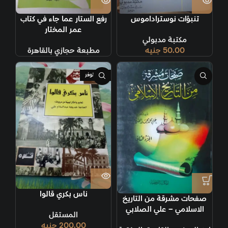
تنبؤات نوستراداموس
رفع الستار عما جاء في كتاب
عمر المختار
مكتبة مدبولي
50.00
جنيه
مطبعة حجازي بالقاهرة
غير متوفر
ناس بكري قالوا
صفحات مشرقة من التاريخ
الاسلامي – علي الصلابي
المستقل
200.00
جنيه