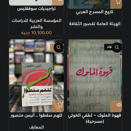
تراجيديات سوفقليس
تاريخ المسرح العربي
المؤسسة العربية للدراسات
الهيئة العامة لقصور الثقافة
والنشر
10,100.00
جنيه
غير متوفر
-60%
قهوة الملوك – لطفي الخولي
كلهم سقطوا .. أنيس منصور
(مسرحية)
المعارف