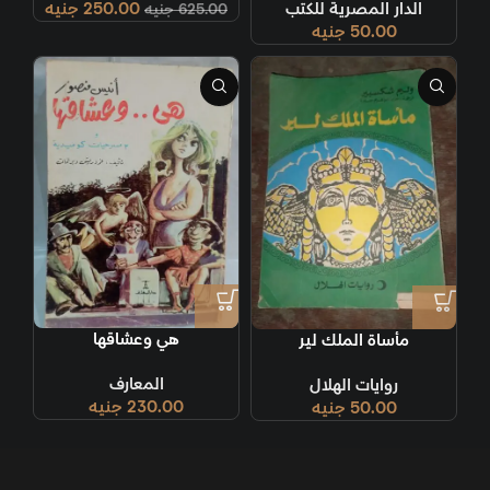
الدار المصرية للكتب
250.00
جنيه
625.00
جنيه
50.00
جنيه
هي وعشاقها
مأساة الملك لير
المعارف
روايات الهلال
230.00
جنيه
50.00
جنيه