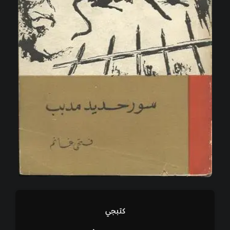
كتبجي