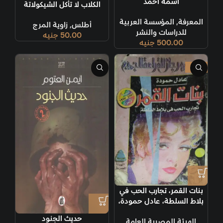
اسمه أحمد
الكلاب لا تأكل الشيكولاتة
المعرفة
,
المؤسسة العربية
أطلس
,
زاوية المرج
للدراسات والنشر
50.00
جنيه
500.00
جنيه
-10%
بنات القمر، تجارب الحب في
بلاط السلطة، عادل حمودة،
طبعة 1997
حديث الجنود
الهيئة المصرية العامة