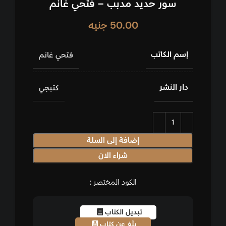
سور حديد مدبب – فتحي غانم
50.00
جنيه
إسم الكاتب
فتحي غانم
دار النشر
كتبجي
إضافة إلى السلة
شراء الان
الكود المختصر :
تبديل الكتاب
بلّغ عن كتاب