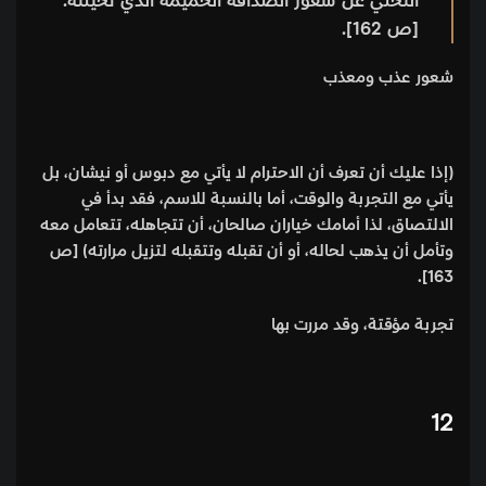
التخلي عن شعور الصداقة الحميمة الذي تخيّلته.
[ص 162].
شعور عذب ومعذب
(إذا عليك أن تعرف أن الاحترام لا يأتي مع دبوس أو نيشان، بل
يأتي مع التجربة والوقت، أما بالنسبة للاسم، فقد بدأ في
الالتصاق، لذا أمامك خياران صالحان، أن تتجاهله، تتعامل معه
وتأمل أن يذهب لحاله، أو أن تقبله وتتقبله لتزيل مرارته) [ص
163].
تجربة مؤقتة، وقد مررت بها
12