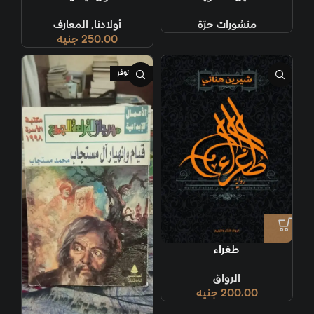
منشورات حرّة
أولادنا
,
المعارف
250.00
جنيه
غير متوفر
طغراء
الرواق
200.00
جنيه