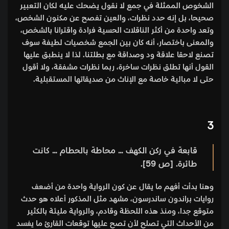
الشخوص الممثلة في جمع لا نقول يضحك عليه لكان التعبير
صحيحا، بل إنه حدد نظرات، والعين تفصح عن مكنون الشخص،
وتعد واحدة من أكثر الناقلات الحسية فرادة واقترانا بالشخص،
والمعنى باختصار، أنه كان بين الجمع شخصيات لطيفة سوف
تصنع لاحقا علاقة ود وصداقة مع بطلتنا. لذا لا ينطبق عليها
القول أنها تطلق نظرات ساخرة، ربما نظرات مشفقة، ولا أقول
حتى لا مبالية خاصة مع الإناث من صديقاتها المستقبلية.
3
قابعة في ركن الكهف … محاطة بالحطام … كانت
طائرة. [ص 59].
وهنا بدأت أفهم ما يقال عن كون الرواية واحدة من أضعف
روايات براندون ساندرسون، مشهد مثل المذكور أعلاه هو حدث
متوقع جدا، ومنذ هذه اللحظة وقادم، والرواية مليئة بالكثير
من الأحداث التي تصلح لأن تصح عليها توقعات القارئ ما يفسد