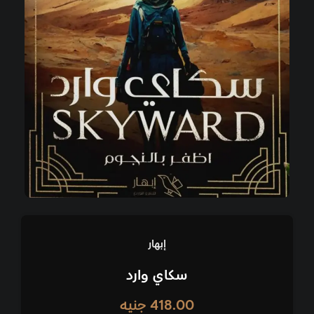
إبهار
سكاي وارد
418.00
جنيه