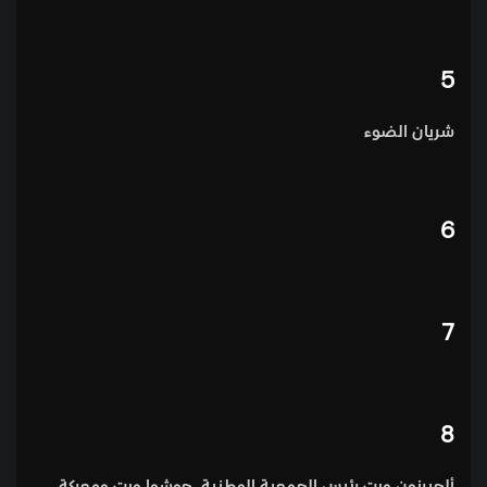
5
شريان الضوء
6
7
8
ألجيرنون ويت رئيس الجمعية الوطنية، جوشوا ويت ومعركة