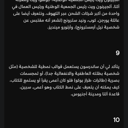
ألتا، ألجيرنون ويت رئيس الجمعية الوطنية ورئيس العمال في
واحدة من أكبر شركات الشحن عبر الكهوف. ونتعرف أيضا على
عائلة يورجن. كوب، ونيد سترونج (تشعر أنه مقتبس عن
شخصية نيل أرمسترونج)، وأرتورو مينديز.
9
يتأكد لي أن ساندرسون يستعمل قوالب نمطية للشخصية (مثل
شخصية بطلته العاطفية والانفعالية جدا)، أو لمجسمات
بصرية (طائرات طراز بوكو) فلو كان أعمى يقرأ أو يستمع للكتاب،
كيف يمكنه أن يتعرف على نمط الكتاب وهو أعمى. سبين،
قاعدة ألتا ومدينة أجنيوس،
10