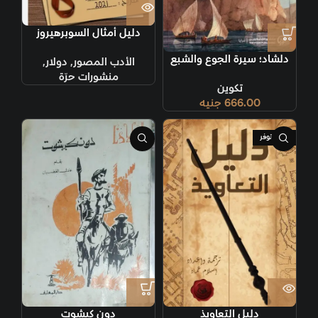
دليل أمثال السوبرهيروز
دلشاد؛ سيرة الجوع والشبع
الأدب المصور
,
دولار
,
منشورات حرّة
تكوين
666.00
جنيه
غير متوفر
دليل التعاويذ
دون كيشوت