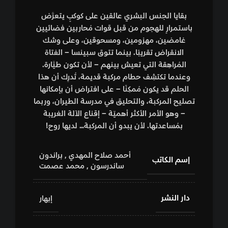
بقايا الجنس البشري عالقين على كوكبٍ يتعرَّض
باستمرارٍ للهجوم من قبل قوات مُحاربين فضائيين
غامضين، مهزومين، ومسحوقين، وعلى وشك
الانقراض تقريبًا. بينما تتوق سبينسا – الفتاة
المُراهِقة التي تعيش بينهم – لأن تكون طيَّارة.
وعندما تكتشِف حطام مركبة قديمة، تُدرِك أن هذا
الحلم قد يكون مُمكِنًا – على افتراض أن بإمكانها
تصليح المركبة، والتحليق في مدرسة الطيران، وربما
– وهو الأمر الأكثر أهميّة – إقناع الآلة الغريبة
بمُساعدتها. لأن يبدو أن المركبة… لديها روح!
أحمد صلاح المهدي
,
براندون
إسم الكاتب
ساندرسون
,
محمد عصمت
دار النشر
إبهار