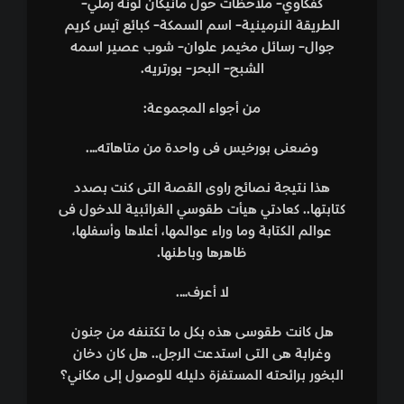
كفكاوي- ملاحظات حول مانيكان لونه رملي-
الطريقة النرمينية- اسم السمكة- كبائع آيس كريم
جوال- رسائل مخيمر علوان- شوب عصير اسمه
الشبح- البحر- بورتريه.
من أجواء المجموعة:
وضعنى بورخيس فى واحدة من متاهاته….
هذا نتيجة نصائح راوى القصة التى كنت بصدد
كتابتها.. كعادتي هيأت طقوسي الغرائبية للدخول فى
عوالم الكتابة وما وراء عوالمها، أعلاها وأسفلها،
ظاهرها وباطنها.
لا أعرف….
هل كانت طقوسى هذه بكل ما تكتنفه من جنون
وغرابة هى التى استدعت الرجل.. هل كان دخان
البخور برائحته المستفزة دليله للوصول إلى مكاني؟