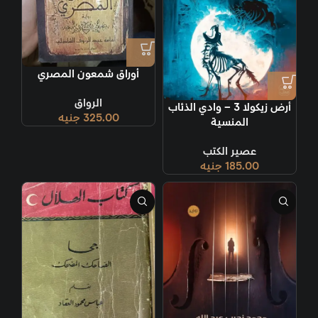
أوراق شمعون المصري
الرواق
أرض زيكولا 3 – وادي الذئاب
325.00
جنيه
المنسية
عصير الكتب
185.00
جنيه