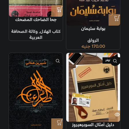
جحا الضاحك المضحك
بوابة سليمان
كتاب الهلال
,
وكالة الصحافة
العربية
الرواق
170.00
جنيه
غير متوفر
دليل أمثال السوبرهيروز