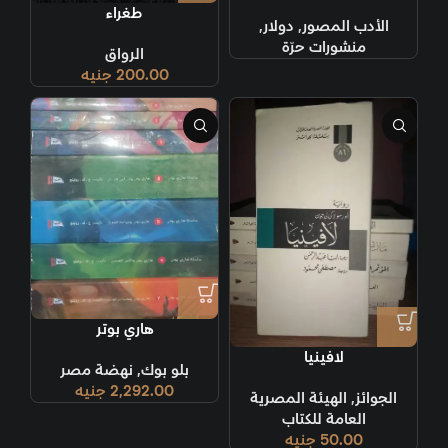
طغراء
الأدب المصور
,
دولار
,
منشورات حرّة
الرواق
200.00
جنيه
هاري بوتر
لافينيا
بلو بوك
,
نهضة مصر
2,292.00
جنيه
الجوائز
,
الهيئة المصرية
العامة للكتاب
50.00
جنيه