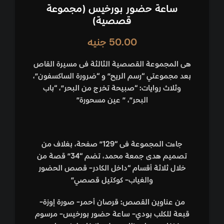
ساعة حضور بورخيس (مجموعة
قصصية)
50.00
جنيه
هى المجموعة القصصية الثالثة فى مسيرة القاص
بعد مجموعتي “رسم الريح” و “ضرورة الساكسفون”،
وثلاث روايات: “صبيحة تخرج من البحر”، “باب
البحر”، ” عين مسحورة”
جاءت المجموعة فى “129” صفحة، بغلاف من
تصميم هدى جمعة محمد، تضم “34” قصة من
خلال ثلاثة أقسام “داخل الكادر- قصص الحضور
والغياب- كوكتيل قصصي”
من عناوين القصص: قرصان أحمر- صورة إوزة-
قبعة للكلب بودي- ساعة حضور بورخيس- مرسوم