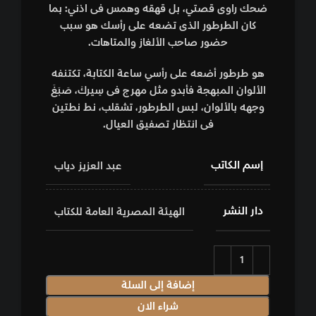
ضحك راوى قصتي، بل قهقه وهمس فى اذني: بما
كان الطرطور الذى تضعه على رأسك هو سبب
حضور صاحب الألغاز والمتاهات.
هو طرطور أضعه على رأسي ساعة الكتابة، تكتنفه
الألوان المبهجة فأبدو مثل مهرج فى سٍيركْ، صَبَغَ
وجهه بالألوان، لبس الطرطور، تشقلب، نط نطتين
فى انتظار تصفيق العيال.
إسم الكاتب
عبد العزيز دياب
دار النشر
الهيئة المصرية العامة للكتاب
إضافة إلى السلة
شراء الان