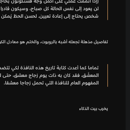
(إذا أتممت عملي على أكمل وجه فستكونون بحاجة إ
لن يعود إلى نفس الحالة كل صباح، وسيكون قادرا 
شخص يحتاج إلى إعادة تعيين. لحسن الحظ يُمكن 
تفاصيل مذهلة تجعله أشبه بالروبوت، والختم هو معادل الكو
تماما كما أعدت كتابة تاريخ هذه النافذة لكي تتضمن
المعشّق، فقد كان به ذات يوم زجاج معشق، حتى لو
المفهوم العام للنافذة التي تحمل زجاجا معشقا.
يخرب بيت الذكاء