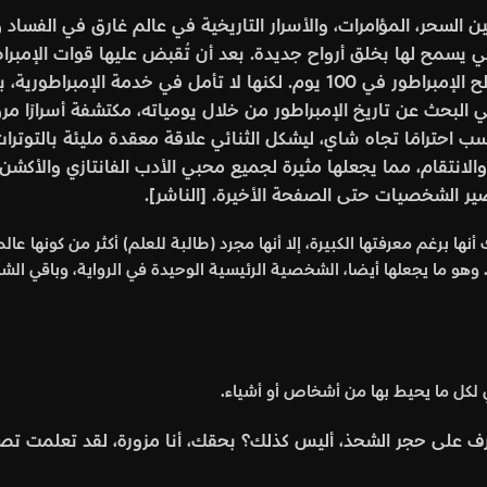
ن السحر، المؤامرات، والأسرار التاريخية في عالم غارق في الفسا
قي يسمح لها بخلق أرواح جديدة. بعد أن تُقبض عليها قوات الإمبر
عليها خيار قد يُنقذ حياتها: خلق روح جديدة لصالح الإمبراطور في 100 يوم. 
 البحث عن تاريخ الإمبراطور من خلال يومياته، مكتشفة أسرارًا مرو
تسب احترامًا تجاه شاي، ليشكل الثنائي علاقة معقدة مليئة بالتوتر
والانتقام، مما يجعلها مثيرة لجميع محبي الأدب الفانتازي والأكشن
ر الشخصيات حتى الصفحة الأخيرة. [الناشر].
 برغم معرفتها الكبيرة، إلا أنها مجرد (طالبة للعلم) أكثر من كونها عال
. وهو ما يجعلها أيضا، الشخصية الرئيسية الوحيدة في الرواية، وباقي ا
ي لكل ما يحيط بها من أشخاص أو أشياء.
رف على حجر الشحذ، أليس كذلك؟ بحقك، أنا مزورة، لقد تعلمت تصن