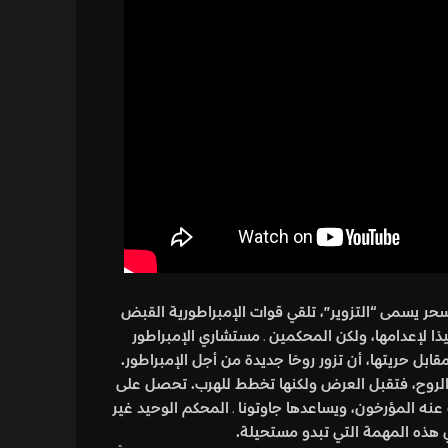
حر يسمى “التزوير”، تلقي قوات الإمبراطورية القبض
دًا لإعدامها، ولكن المحكمين ـ مستشاري الإمبراطور
قابل حريتها، أن تزور روحًا جديدة من أجل الإمبراطور.
لكي تصنع الروح، فتقبل العرض ولكنها تخطط للهرب. تحصل على
 عنه المؤرخون، ويساعدها جاوتونا ـ المحكم الوحيد غير
ي هذه المهمة التي تبدو مستحيلة.