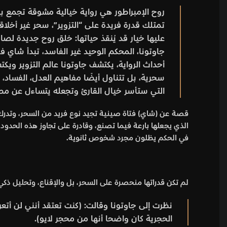
روح الإمبراطور هي رواية خيالية مشوقة تجمع بي
تمتلك قدرة فريدة على “التزوير”، سحر غير أخلا
جاوتونا، المحكم الوحيد غير الفاسد، تبدأ شاي في
أحداث الرواية، يكتشف جاوتونا عالم التزوير ويك
سحرية، بل تتناول أيضًا مفاهيم العدل، الفساد، 
التي ستأسر خيال القارئ وتجعله يتساءل عن مصي
قصة عن (شاي) فتاة صينية تجيد نوع فريد من السحر، وتدرك أنها
الذي يجعلها بارعة فيما تصنع، وقادرة على تجاوز هذه الحدود
في الحكم يظلون مجرد شخوص ثانوية.
لم تكن قدراتها منحصرة على السحر، بل والإقناع، وتحليل ذك
نظرت إلى جاوتونا وقالت: (كنت تعتقد أنني لن أتع
الحجرية كان واضحا أنها من محجر لايو).