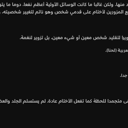
منها. ولكن غالبا ما كانت الوسائل الأولية أعظم نفعا. دوما ما ي
ع المزورين لأختام على قدمي شخص وهو نائم لتغيير شخصيته، و
تزويرا لتقليد شخص معين أو شيء معين، بل تزوير لنغمة.
بية (لحنا).
جدا.
 متجمدا للحظة كما تفعل الأختام عادة. لم يستسلم الجلد والعض