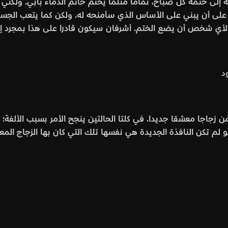
لى ختمه كل صباح، تماما مثلما يختم خاتم الدماء بابي. ولكني س
على أن يبني على الأساس الذي سأمنحه له. ولكن كما يتعب الجسد
لأي شخص أن يضع الختم. أشرفان سيكون قادرا على هذا بمجرد إ
د
 زجاجا معشقا جديدا. في كلتا الحالتين ينجح الأمر بسبب الألفة؛ إ
 لم تكن النافذة الجديدة هي نفسها تلك التي كان بها الزجاج ا