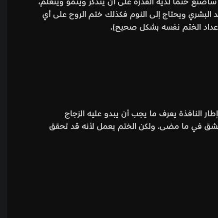
أصنع ختما لديه القدرة على أن يتذكر وينمو ويتعلم،
 البشري ويحتاج إلى النوم فكذلك ختم الروح على أي
عداد الختم نفسه بشكل صحيح).
طار النافذة يعرف ما يجب أن يبدو عليه الزجاج
لمعشق في ما مضى. ولكن الختم يعمل لأنه قد تحقق