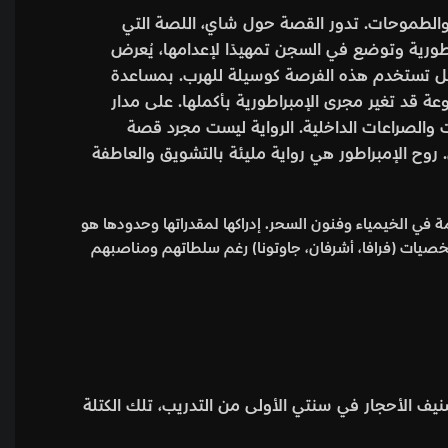
د والطموحات. تدور القصة حول شاي، اللصة التي
اطورية وتوضع في السجن تمهيدًا لإعدامها، يُعرض
لكنها لا تأمل في خدمة الإمبراطورية، بل تستخدم هذه الفرصة كوسيلة للهرب. بمساعدة
عة قد تغير مجرى الإمبراطورية بأكملها. على مدار
ات والصراعات الداخلية. الرواية ليست مجرد قصة
. روح الإمبراطور هي رواية مليئة بالتشويق والعاطفة
مة في الخيمياء وفنون السحر. إدراكها لمقدراتها وحدودها هو
لشخصيات (فرافا، أشرفان، جاوتونا) رغم سلطاتهم ومناصبهم
يف الأحجار في سنتي الأولى من التدريب، تلك الكتلة