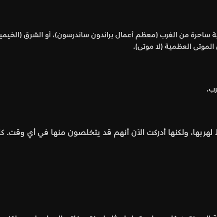
زية ساحرة من الغرب (معظم أعمال براندون ساندرسون)، أو الشرق (الخيميا
 الموتى العظمية (لا موتى).
رب.
ربها، ولكنها أدركت الآن أنهم قد يتخلصون منها في أي وقت. كلما