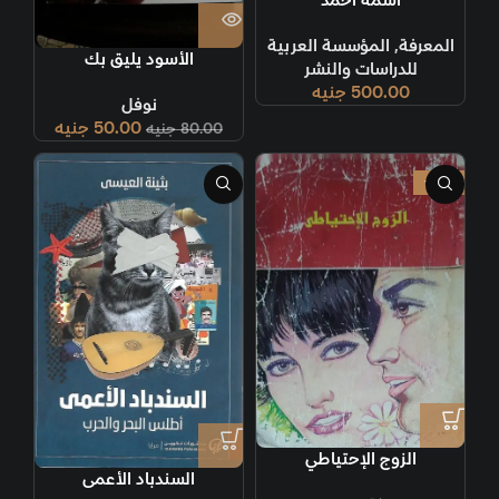
اسمه أحمد
المعرفة
,
المؤسسة العربية
الأسود يليق بك
للدراسات والنشر
500.00
جنيه
نوفل
50.00
جنيه
80.00
جنيه
-33%
الزوج الإحتياطي
السندباد الأعمى