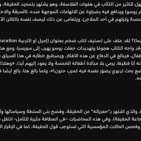
و (ت1778م)، وهو هدف مهم وسهل للكثير من الكتّاب في هفوات الفلاسفة، وهو يشتهر بتمجي
كم روسو) ويدافع فيه بضراوة عن الاتهامات الموجهة ضده، كالسرقة والاحتي
مسة وتركهم في أحد الملاجئ، ويتعامى عن ذلك ليصف نفسه بالكائن الأخ
لأطفال، وقد واجه الكتاب هجومًا وتهديدات جعلت روسو يهرب إلى سويسرا، و
فال، فيبالغ في الدفاع عن هذه الأفكار، ويصطبغ خطابه في هذا السياق ب
نه أبًا فظيعًا، يرمي بلا مبالاة أطفاله الخمسة ولا يعود إليهم أبدًا، «وهك
ع بحث تربوي يصوّر نفسه فيه كمربٍ حنون!»، وكما بالغ هنا، بالغ أيضًا في
».
قل إلى فيلسوف معاصر بارز، وهو ميشيل فوكو (ت1984م)، والذي اشتهر بـ”حفرياته” عن الحقيقة، وفضح ب
 وفحص الحالات المؤسسية التي تستوجب قول الحقيقة، كما في الإقرار ال