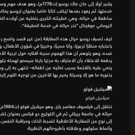
يشير أولًا إلى جان جاك روس
خدمتها، ثم يعود بعدها ليكتب كتابًا خاصًا بعنوان (روسو يحا
ساطعة في حياته، وهي خطيئته الكبرى بتخليه عن أولاده الخ
الروماني جوفينال “نذر حياته في خدمة الحقيقة”.
باعتباره منظرًّا تربويًا، وأبًا مميزًا، وخبيرًا في شؤون ا
ضده، وهو يتوهم أن هذا الهجوم سببه أفكاره حول تربية الأط
يدفعه للاعتقاد بأن الاعتراف به مربّيًا بارعًا سيمحو تهمته بكو
ينحي عليه باللائمة بسبب تخلّيه عن أطفاله- تنتهي به إلى وض
بذنوبه ما هو إلا وسيلة يحرم بها الآخرين من توجيه اللوم إليه
ميشيل فوكو
ننت
إلى نوع من المقاربة الأخلاقية لضبط الذات ومراقبة النفس،
وأنماط سلوكهم وعلاقته بأطروحاتهم النظرية.