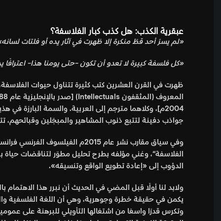
عبقرية الكذب: هل كذب كبار الفلاسفة؟
«لم يسرّ أحد قطّ منكرة إلا ظهرت في آثار يده أو فلتات لسانه
«
كل فلسفة كبيرة لا تعدو أن تكون -حتى يومنا هذا- اعترافًا 
ظهرت في القرن العشرين كتب كثيرة تتناول حيوات الفلاسفة
2004م]، وكلاهما مترجم إلى العربية. والسمة البارزة ف
جواذب دفينة لتتبع ذنوب المشاهير والمبجّلين وقبائحهم، تت
وفي سياق مقارب نشر عام 2015م الفيلسوف الفرنسي فرانسو نودلمان كتابه (عبقرية الكذب
الفلاسفة
“، وعُني مؤلفه بطرح تحليل مطوّر لتناقضات حياة 
الدؤوب إلى «إعادة تطويع الواقع وتنسيقه».
ولابد لنا أولًا قبل المضي في الحديث أن نبرر هذا الاهتمام ب
يكمن في حقيقة خطرة وجوهرية، وهي أن اللغة الفلسفية والخ
وتكرس قدرًا واسعًا من اشتغالها التأويلي للبرهنة على عم