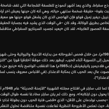
ذج سقراط، والذي يعدّ أشهر أنموذج للفلسفة الشجاعة التي تقف شامخة 
 بقوة- حقيقة ضخمة ستنهي حياته، وهي أنه كان حينها يعيش آخر أيامه، 
 دنييل ديفير زميل فوكو فإن الهاجس الذي كان يشغل فوكو حينها هو معرف
خاص بطريق الوكالة، وقد كان –في الوقت الذي يشيد فيه بجسارة الحقيقة- 
بة لفلاسفة العصور الغابرة»، لقد كان «يعيد تجسيد السيناريو السقراطي منا
ويتتبع المؤلف فيلسوف معاصر آخر وهو جان بول سارتر (ت1980م)، من خلال فحص أطروحاته من بدايته ال
يل إلى التسوية أثناء الحرب، ليطور بعد ذلك موقفًا أخلاقيًا قويًا عن “ال
تغييرية للدفاع عن الإنسان وحقوقه، ويفسّر الفيلسوف الفرنسي فلاديمير ياني
ت عالٍ بعد الحرب كان بمثابة الاعتذار. (في اقتباس معروف ينسب لسارتر
اعتذار!”).
وهذا الحما
بحسب نولدمان على الأقل- الذي «قضى فترة الحرب دون بطولة تذكر؛ قد أ
قة، حيث تعكس الأطروحة النظرية تفاعلات نفسية متناقضة تحاول التغلّب ع