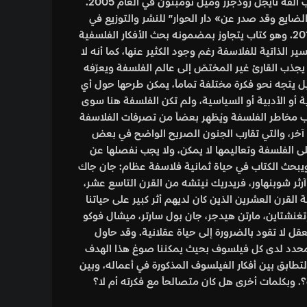
كتاب جنون الفلاسفة هو كتاب آلفه نايجل رودجرز وميل ثومبثون في العام 2005.
لضايع وقد صدر عن» دار الحوار” للنشر والتوزيع في
اللاذقية، سوريا مطلع العام 2015. وهو كتاب يتجاوز بمضمونه بحث الأفكار الفلسفية
ير الذاتية للفلاسفة رغم وجود الكثير عنها، كما أنه لا
ذب القارئ غير المختصّ إلى عالم الفلسفة ويعرّفه
ل يتجه نحو فكرة مختلفة تماماً، يمكن طرحها حول أي
ة أو الأدبية أو السياسية، ولم تكن الفلسفة هنا سوى
اب مخاطر الفلسفة ويُظهِر بعضاً من تصرفات الفلاسفة
اً آخر، والتي تقارب الجنون الصريح الواضح في بعض
ى الفلسفة وتعاليمها لا يمكن، ولا يجب نفصلها عن
بحث الكتاب في حياة ثمانية فلاسفة عظام: جان جاك
رثر شوبنهاور، فريدريك نيتشه من القرن التاسع عشر،
قرن العشرين الذين كان لديهم أثر كبير على حياتنا
وتغنشتاين، مارتن هيدجر، جان بول سارتر، ميشال فوكو
عقل لا تقود بالضرورة إلى حياة عقلانية. وقد حاول
محدد لدى كل فيلسوف بحيث يمكننا صوغ هذا الهدف
لتطابق بين أفكار الفيلسوف المذكورة في أعماله، وبين
 وبكلمات أخرى هل كان متصالحاً مع فكرته أم لا؟