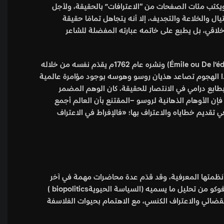
د الحقيقة، ويكتب مئات الصفحات من “الاعترافات” بالحقيقة، ولأجل
ال والخلاعة والتجديف، إلا أنه يتجاهل تمامًا حقيقة
لاقي، بل يطبع على خاتمه عبارته المفضلة للشاعر
كيف تصرف روسو حيال هذه المفارقة (من غير قصد واضح ربما)؟ لقد عكف على تصنيف كتاب ضخم بعنوان (إميل أو التربية Émile ou De l’éducation) ونشره عام 1762م يقدّم نفسه من خلاله
مع هذا الهجوم تصاعد هذيان روسو وهوسه بوجود مؤامرة عالمية
طابع درامي في الانتصار للحقيقة. كان الوهم المضمر
ذا فإن الأوهام الذهانية لروسو –المقتنع بأن العالم أجمع
 تقديم خطاياه والاعتراف بها؛ «فالإفراط في الاعتراف
نى السلطة وسياساتها وأنظمتها المعرفية، وقد قدّم عدة محاضرات مهمة في آخر
حياته في جامعة بيركلي ثم في الكوليج دو فرانس بعنوان (شجاعة الحقيقة)، وفي هذه المحاضرات –في انعطافة مثيرة للتأمل- انتقل فوكو من تحليل ما يسميه (السياسة الحيويةbiopolitics )
قضائي والاعتراف الكنسي، مع الاهتمام بحيوات الفلاسفة