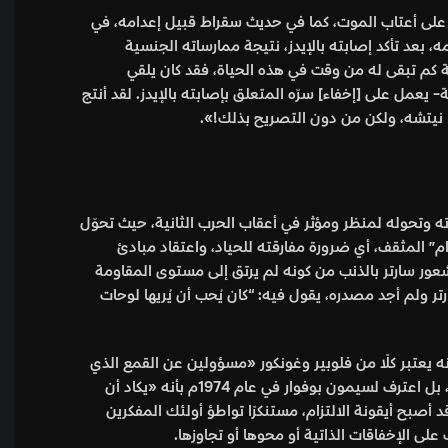
على أعتاب الموت، كما في حديث سقراط قبيل إعدامه، في
بعد تأكد إصابته بالإيدز، نتيجة ممارساته الجنسية
ة كم تبقى له من وقت في هذه الحياة، فقد كان يلقي
يعمل على [إخفاء] سرّه المتعلق بإصابته بالإيدز. لقد أنتج
قضًا نيتشه، ولكن من دون التصريح بذلك!».
أدبية والروائية وحتى شهرته وتحوله لمنظر ومؤثر في أعقاب الحرب الثانية، حيث تحوّل
تزام” المثقف، أي ضرورة مفارقته للحياد، واعتقاد مبادئ
ليفيتش (ت1985م) هذا الانقلاب الواضح بأنه «ينبع من شعور سارتر بالذنب من كونه لم يرتق إلى مستوى المقاومة
 ولم أجد مصدره، يقول فيه: “كان يُحب أن يُريها لوحات
س الأخلاقي للالتزام يصل إلى درجة المزايدة أحيانًا كما كتب سارتر في افتتاح مجلته الشهيرة “الأزمنة الحديثة” عام 1948م أنه يعتبر كلًا من فلوبير وغونكور «مسؤولين عن القمع الذي
أعقب كومونة باريس [عام 1871م]؛ لأنهما لم يكتبا سطرًا واحدًا يحول دون ارتكابه!». ومع ذلك لم يكن سارتر مخادعًا نفسه طوال الوقت، بل اعترف لسيمون بوفوار في عام 1974م بأنه «يكاد أن
صبح أيقونة الالتزام، مستنكرًا تواطؤ أولئك المفكرين
لى الإخفاقات الذاتية أو محوها أو تجاوزها.