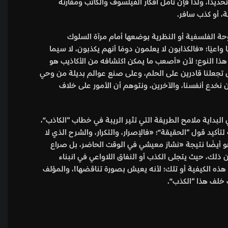
ديدًا، ولذا فإن تأمل أفكار الفيلسوف والكاتب ومقارنة
، أو كذب سافر.
روحة الفلسفية أو النظرية بوضعها أمام مرآة السلوك
اعيًا؛ «
فالكذابون لا يعلمون دومًا أنهم يكذبون، لا سيما
ذا النوع؛ لأن «
أصعب ما يمكن اكتشافه من الأكاذيب هو
ّل تجعلنا قادرين على الحلم، وعلى صنع عوالم بديلة من وحي
أن نخدع أنفسنا، والآخرين، ونتوهم أن الأمور على خلاف
لبداية ملامح الطريقة التي تثير الريبة في خطاب “الكاذب”،
كيد قول “الحقيقة”؛ «فالإصرار، والتكرار، والشرح الذي لا
و أيضًا نتيجة «نشاز معيشي في الوقت الحاضر، بل صراع
ن ذلك، حيث يتجلى الكذب أو النفاق اللاواعي في انبناء
هذه الكيفية أو تلك؛ لأنه يعيش بصورة تناقضها
!، والمؤلف
 خلف هذا “الكذب”.