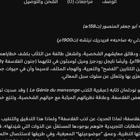
الوصف
مراجعات (0)
الشحن والتوصيل
»
أبو جعفر المنصور (ت158هـ)
يدلي به صاحبه
»
فريدريك نيتشه (ت1900م)
، ودقائق معايشهم الشخصية، وانشغل طائفة من الكتّاب بكشف خطاياهم،
ي هذين الكتابين “الفضح” والتعرية، والهجاء المكثف، لاسيما وأن في حيوا
عزّى بها وتتعلّل عن سلوك سبل المعالي.
Le Génie du mensonge
) وقد صدرت ترج
بعض الفلاسفة، وعلاقة نظرياتهم المركّبة مع حياتهم الشخصية، وتتبّع 
الفلاسفة:
لماذا الحديث عن كذب الفلاسفة؟ ولماذا هذا التدقيق والتنقي
طابات التجريدية «توهم بوجودها المستقلّ عن الذوات التي شيّدتها»، ف
وميتها النظرية، وعمق “موضوعيتها” المعرفية، وفي طريقها لاستئصال «ا