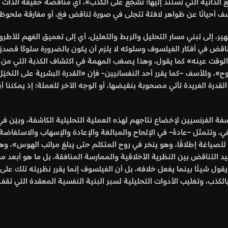
ع الذاتية التي تستند إليها؛
تشجّع على الكذب
»، أي مناقضة حقيقة الذات تح
 أحيانًا عن ظواهر لافتة تتجلى في صورة تناقض فجّ، أو مفارقة ملحوظة
شهير، إلى تبني مسار التحليل والربط والتعليل، أي إلى تعميق الفهم للأط
ض في أفكار الفيلسوف وسلوكه لا يلزم أن يكون بالضرورة سلوكًا قصديًا و
الوقت عينه
» كما يقول، وهذا يصعّب المهمة في اكتشاف الكذبة التي من ه
وح
»، وللأسف –كما يقرر أحد النفسانيين- فإن «القدرة البشرية على التخي
القدرة الفريدة تأتي مصحوبة بنقيضها، أو الوجه الآخر للعملة: إذ يمكننا 
 الفرنسيين لإخضاع نتاجهم لهذه العملية التحليلية الكاشفة، وبيّن في ا
تتمثل -عادةً- في الإلحاح والمبالغة والإعادة والإسهاب والاستفاضة لتأ
لصياغة إطلاقًا، وهو ينخر في روح المتكلم حتى يبلغ مراتب الهوس»، وه
يد التناقض بين النظرية الأخلاقية والممارسة المنافقة، بل ما هو أبعد م
ل شيئًا بينما يفعل خلافه، بل أن الفيلسوف إنما يقرر نظريته تلك على 
كذب، وتغليب الأدوات التحليلية لسبر البنية النفسية المعقدة التي تقف