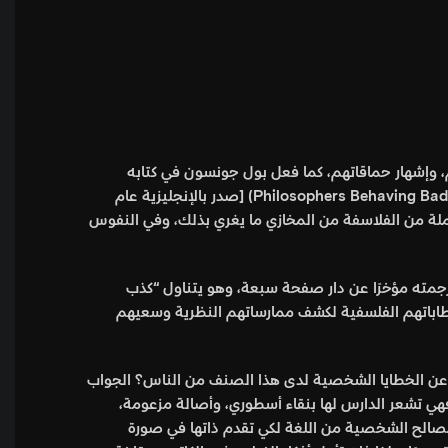
 وإشهار حماقاتهم، كما فعل بول جونسون في كتابه
المعروف (المثقفون Intellectuals) [صدر بالإنجليزية عام 1988م]، وأيضًا نايجل رودجرز وميل ثومبثون في كتابهما (جنون الفلاسفة Philosophers Behaving Badly) [صدر بالإنجليزية عام
ت جملة من الفلاسفة من المخازي ما يغري بذلك، وفي النفوس
مته مؤخرًا عن دار صفحة سبعة، وهو يتناول “
كذب
خطاباتهم الفلسفية لكشف ممارساتهم النظرية وسعيهم
ب عن الخطايا الشخصية لدى هذا الصنف من الناس؟
الجواب
هي تشعر الدارس لها بنقاء أسطوري، وأصالة مزعومة،
لمصالح الشخصية من اللغة لكي تقدم ذاتها في صورة