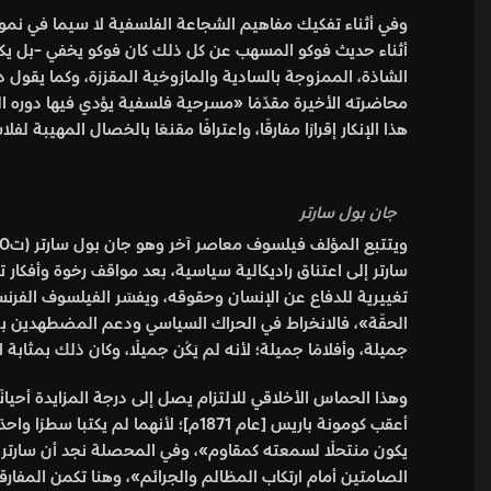
وفي أثناء تفكيك مفاهيم الشجاعة الفلسفية لا سيما في نمو
أثناء حديث فوكو المسهب عن كل ذلك كان فوكو يخفي -بل يكبت
الشاذة، الممزوجة بالسادية والمازوخية المقززة، وكما يقول
محاضرته الأخيرة مقدِّمًا «مسرحية فلسفية يؤدي فيها دوره ال
هذا الإنكار إقرارًا مفارقًا، واعترافًا مقنعًا بالخصال المهي
جان بول سارتر
سارتر إلى اعتناق راديكالية سياسية، بعد مواقف رخوة وأفكار تم
الحقّة»، فالانخراط في الحراك السياسي ودعم المضطهدين بصو
جميلة، وأفلامًا جميلة؛ لأنه لم يَكُن جميلًا، وكان ذلك بمثابة ال
يكون منتحلًا لسمعته كمقاوم»، وفي المحصلة نجد أن سارتر –
الصامتين أمام ارتكاب المظالم والجرائم»، وهنا تكمن المفار