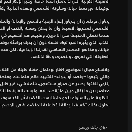
الحقيقة الكونية التي لا تحمل اسمًا خاصًا، وعبر الإنكار للدواف
توكيداته مع نمط حياته وسلوكه الشخصي وعقده الذاتية يكشف
يحاول نودلمان أن يتجاوز إغراء الرغبة بالفضح والإدانة والت
الشخصي لمنتجها، لاسيما وأن ما يمكن وصفه بالكذب أو التناق
عندما تنطلي الخديعة على الآخرين، وعليهم هم أنفسهم في 
الكذب الذي يثيره المرء تجاه نفسه دون أن يدرك بواعثه بوض
خيالنا، وهذا هو المصدر الأساسي لقدرتنا الإبداعية، لكن هذه 
الحقيقة التي نعرفها، ونتصرف وفقًا لذلك».
ولاتساع مجال الموضوع اختار نودلمان حفنة قليلة من الفلاسفة
والتي يتبعها –بقصد أو بدونه- لتشييد عالم متماسك ومنطقي، و
ينتهي للفكرة يصدر عن صراعٍ مستعصٍ، فثمة شيء غير قابل ل
معاصر بين ما يُقال وبين ما يُقصد به»، وليست الغاية هنا تأك
النظرية على السلوك بنحوٍ ما،
فليست القضية أن الفيلسوف يقو
يحاول بذلك تخفيف الإدانة الأخلاقية المتضمنة في الوصم بال
جان جاك روسو