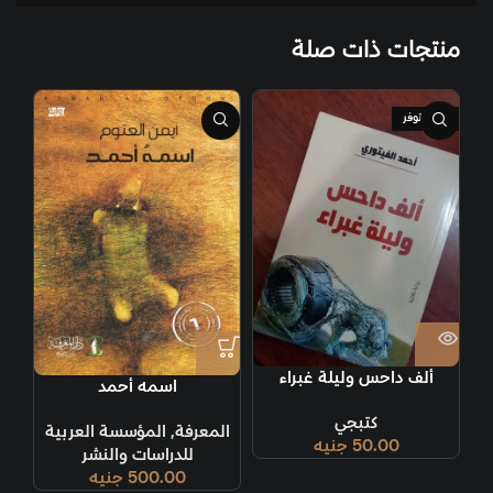
منتجات ذات صلة
غير متوفر
ألف داحس وليلة غبراء
اسمه أحمد
كتبجي
المعرفة
,
المؤسسة العربية
50.00
جنيه
للدراسات والنشر
500.00
جنيه