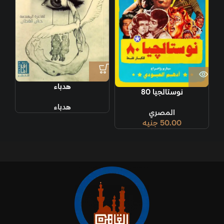
هدباء
نوستالجيا 80
هدباء
المصري
50.00
جنيه