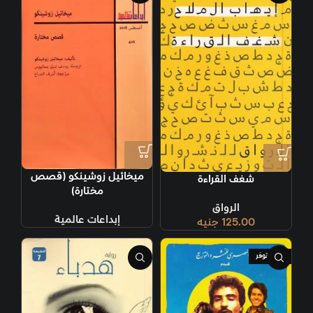
ميخائيل زوشينكو (قصص
شغف القراءة
مختارة)
الرواق
إبداعات عالمية
125.00
جنيه
غير متوفر