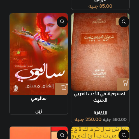
85.00
جنيه
-31%
المسرحية في الأدب العربي
سالومي
الحديث
زين
الثقافة
250.00
جنيه
360.00
جنيه