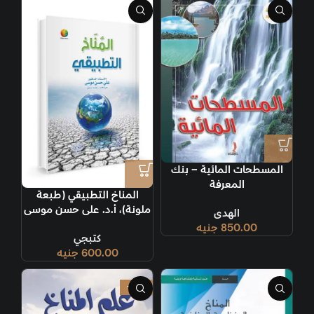
المسطحات المائية – بنك
المعرفة
المناخ التطبيقي (طبعة
ملونة)، أ.د. على حسن موسى
الهدى
850.00
جنيه
كتبجي
600.00
جنيه
-20%