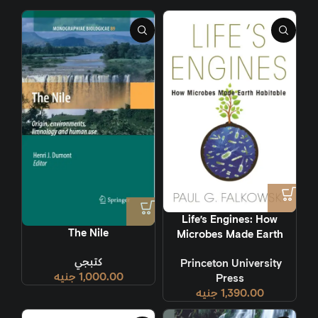
Life’s Engines: How
The Nile
Microbes Made Earth
Habitable
كتبجي
‎ Princeton University
1,000.00
جنيه
Press
1,390.00
جنيه