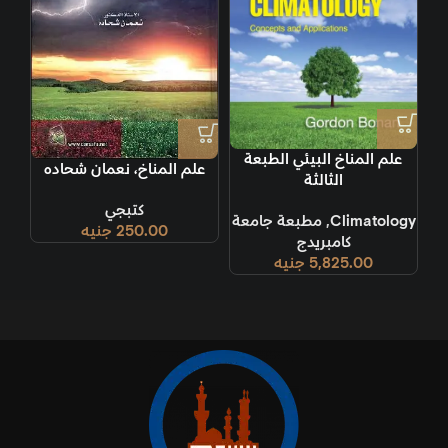
علم المناخ البيئي الطبعة
علم المناخ، نعمان شحاده
الثالثة
كتبجي
Climatology
,
مطبعة جامعة
250.00
جنيه
كامبريدج
5,825.00
جنيه