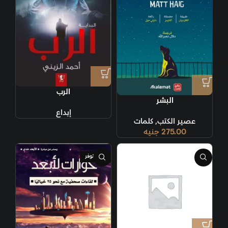
الرب
البشر
إبداع
عصير الكتب
,
كلمات
275.00
جنيه
غير متوفر