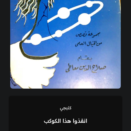
كتبجي
انقذوا هذا الكوكب