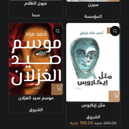
عيون الظلام
سيرن
سما
المؤسسة
-25%
موسم صيد الغزلان
مثل إيكاروس
الشروق
الشروق
195.00
جنيه
260.00
جنيه