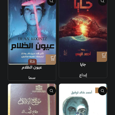
جايا
عيون الظلام
إبداع
سما
-25%