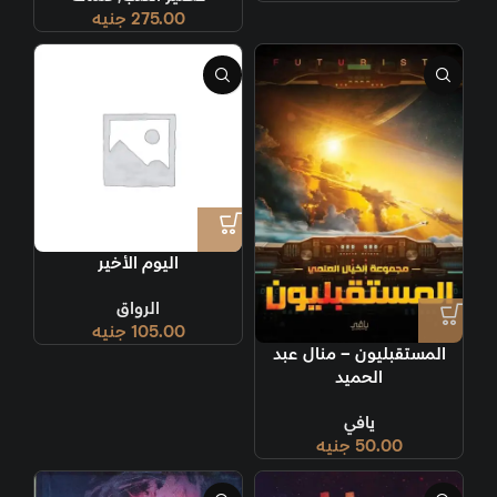
275.00
جنيه
اليوم الأخير
الرواق
105.00
جنيه
المستقبليون – منال عبد
الحميد
يافي
50.00
جنيه