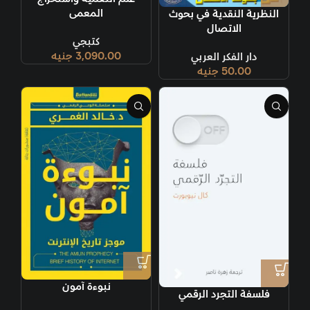
المعمى
النظرية النقدية في بحوث
الاتصال
كتبجي
3,090.00
جنيه
دار الفكر العربي
50.00
جنيه
نبوءة آمون
فلسفة التجرد الرقمي