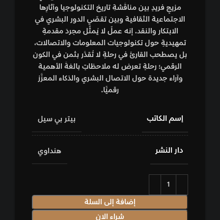
مزيجٍ فريدٍ بين مناقَشةِ تاريخ التكنولوجيا وآثارِها
الاجتماعية الثقافية وبين تقصِّي الدور البشري في
الابتكار والنقد. إنه عملٌ لا يُمثِّل مجردَ مقدمةٍ
تمهيديةٍ حول تكنولوجيات المعلومات والاتصالات،
بل يصطحب القارئَ في رحلةٍ لا تُقدَّر بثمن في الكون
الرقمي؛ رحلةٍ تعرض له ملاحظاتٍ بالغةَ الأهمية
وآراء جديدة حول الاتصال البشري والذكاء المعزَّز
رقميًّا.
إسم الكاتب
بيتر بي سيل
دار النشر
هنداوي
إضافة إلى السلة
شراء الان