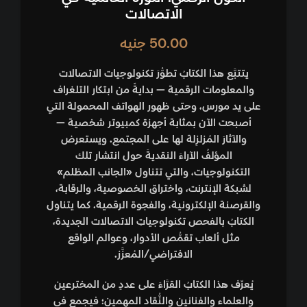
الاتصالات
50.00
جنيه
يتتبَّع هذا الكتابُ تطوُّرَ تكنولوجيات الاتصالات
والمعلومات الرقمية — بدايةً من ابتكار التلغراف
على يد مورس، وحتى ظهور الهواتف المحمولة التي
أصبحت الآن بمثابة أجهزة كمبيوتر شخصية —
والآثارَ المُزلزِلة لها على المجتمع. ويستعرض
المؤلفُ الآراءَ النقديةَ حول انتشار تلك
التكنولوجيات، والتي تتناول «الجانب المظلم»
لشبكة الإنترنت، واختراق الخصوصية، والرقابة،
والقرصنة الإلكترونية، والفجوة الرقمية. كما يتناول
الكتابُ بالفحص تكنولوجياتِ الاتصالات الجديدة،
مثل ألعاب تقمُّص الأدوار، وعوالم الواقع
الافتراضي/المُعزَّز.
يُعرِّف هذا الكتابُ القرَّاءَ على عددٍ من المخترعين
والعلماء والفنانين والنُّقاد المهمين؛ فيجمع في