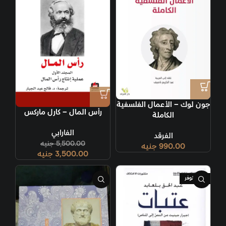
جون لوك – الأعمال الفلسفية
رأس المال – كارل ماركس
الكاملة
الفارابي
الفرقد
5,500.00
جنيه
990.00
جنيه
3,500.00
جنيه
غير متوفر