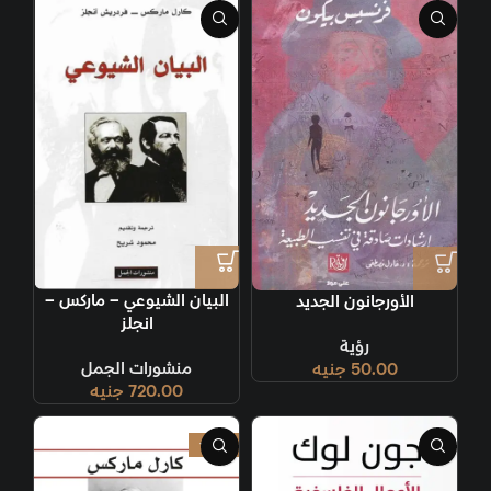
البيان الشيوعي – ماركس –
الأورجانون الجديد
انجلز
رؤية
منشورات الجمل
50.00
جنيه
720.00
جنيه
-36%