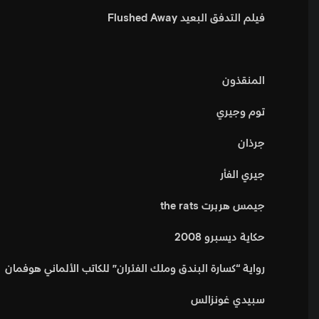
فيلم التدفق البعيد Flushed Away
المنقذون
توم وجيري
جرذان
جيري الفأر
جيمس هربرت the rats
حكاية ديسبرو 2008
رواية “كسارة البندق وملك الفئران” للكاتب الألماني هوفمان
سبيدي غونزالس