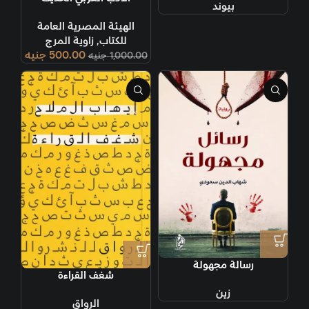
بيوند
الهيئة المصرية العامة
للكتاب
,
زاوية المرج
500.00
جنيه
1,000.00
جنيه
رسالة مجهولة
شغف القراءة
زين
الرواق