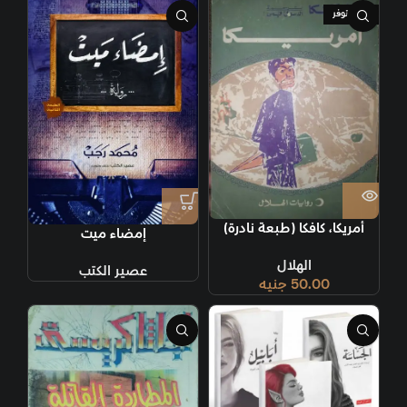
غير متوفر
أمريكا، كافكا (طبعة نادرة)
إمضاء ميت
الهلال
عصير الكتب
50.00
جنيه