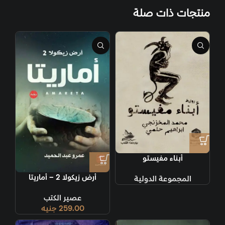
منتجات ذات صلة
أبناء مفيستو
أرض زيكولا 2 – أماريتا
المجموعة الدولية
عصير الكتب
259.00
جنيه