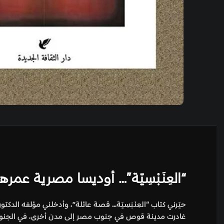
“العِنَـبْسِيّة”… أوديسا مصرية عمر
حيّرني كتاب “العِنَـبْسِيّة… قصة عائلة”، وأدخلني مؤلفه ا
غادرت مدينة قوص في جنوب مصر إلى مدن أخرى، في الجنوب أ