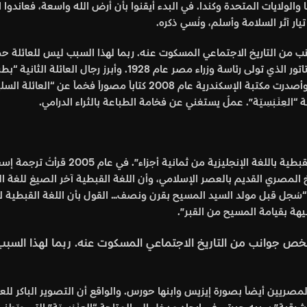
ا والولايات المتحدة وكندا. في البدء أيقنوا بأن أرض الله واسعة، فعاندوا
يار آثر السلامة وأسلم، ونُسي ذكره.
ـبْسِيّة٫ التي تنسب إلى الجد “عنيبس٫ تلخص جوانب من التاريخ الاجتماعي المسكوت عنه. ربما لهذا ال
البطرسية”. من أشهر رجال العائلة الأولى محمد محمود٫ الدكتاتور الذ
“العِنَـبْسِيّة”. عملٌ يستغني عن فخامة الطباعة بالثراء الدرامي.
الكتاب مُهدى إلى عزيز سوريال عطية “الذي ح
خ المصري القديم بالعصر الإسلامي، وأن اللغة القبطية آخر الصيغ للغة ا
ل قبل مولد السيد المسيح بقرن ونصف… القول بأن اللغة القبطية لا تزا
هة بقيامة المسيح من القبر”.
ئلة “العِنَـبْسِيّة٫ التي تنسب إلى الجد “عنيبس٫ تلخص جوانب من التاريخ الاجتماعي المسكوت
صريين أيضاً بصورة إيزيس وابنها حورس. والواقع أن التصوير الباكر للع