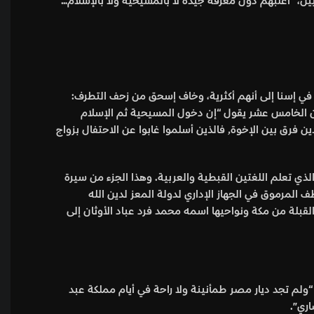
ين، “أغلبهم دون معرفة جيدة لا بالمسيحية ولا بالإسلام…
 في إسنا إلى أنهم أكثرية، وخاف إسحق من زحف التطرف:
 القرن الخامس عشر يقول “إن دخول المسيحية ثم الإسلام
بعدها لمصر كان أحد أسباب تدهورنا، رغم أن رسالة تلك الأديان رسالة سامية”، بسبب انحراف رجال دين يرونها رسالة كراهية وحروب. الدين فرق بين الإخوة٫ فالذين أسلموا غابوا عن الاحتفال بزواج
ذي تعلم اللغتين القبطية والعربية. وهذا الجزء من سيرة
 المرموق في الجهاز الإداري لدولة المعز لدين الله
لقبلة من مكة ونواحيها اسمه محمد فرد عباد الأوثان إلى
“ولم تجد ديار مصر طمأنينة ولا راحة في أيام مملكة عبد
ري”.