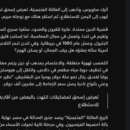
أترك ساويرس، وأذهب إلى العائلة العِنَـبْسِيّة. تعرض إسحق
أيوب إلى اليمن للاستطلاع، ثم استقر هناك مع زوجته مريم، 
أمريكا سأله زملاؤه هل يركب الجِمال، أو يسكن الهرم؟
التعصب لهوية منغلقة، والاعتصام بمذهب أو دين يزعم معتنقوه
وعني بأنواع نادرة يصل سعر الزجاجة إلى عشرين ألف دولار.
تعرض إسحق لمضايقات انتهت بالبعض من أقاربه ومع
للاستطلاع
بآلة أحضرها الفرنسيون. وفي مرحلة تالية تحولت الأسماء من