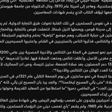
ة” سببه حيرتي في إيجاد مدخل إلى المتاهة “العِنَـبْسِيّة” التي ورّطني
 راجعها ليؤلف الكتاب الذي يضم شهادات المعاصرين.
 في نفوس المسلمين. في تلك الفترة تحولت طرق التجارة الدولية. لم يعد ال
 إلى مدينة قوص، ويحملها النيل شمالاً. انتعشت قوص بالتجارة، وبالحجاج ا
العاملين في جباية الضرائب، وهم موضع “كراهية” بحكم وظيفتهم المرتبطة با
 والكنائس، فذكّروا الناس بالصليبيين في الشام، واعتبروا المسيحيين ال
عشرة في المئة٫ وذلك بتأثير فتاوى ابن تيمية وا
رعبٌ اضطر البعض إلى التحول للإسلام. ففي أحد أيام عام 1321 دمر المصلون، بعد صلاة الجمعة، ستين 
العدد الهائل من الكنائس والأديرة؟”.
مدينة قوص، مسقط رأس العائلة الع
: “متى يأتي المسيح ليخلصنا؟”. والجد يردّ بأن المسيح لن يأتي، لأنه 
حيين الجدد” في الماضي دمروا “ما استطاعوا من المعابد القديمة وحولو
ي إيذاء المسيحيين.
ريكيين يزايدون على تعصب رؤسائهم البيض. وفي شهادة سليل العائلة الع
1945، لأب ولد في السودان. بدأ بولص عمله في المصانع الحربية عام 1965، ولم يشعر “بأي ت