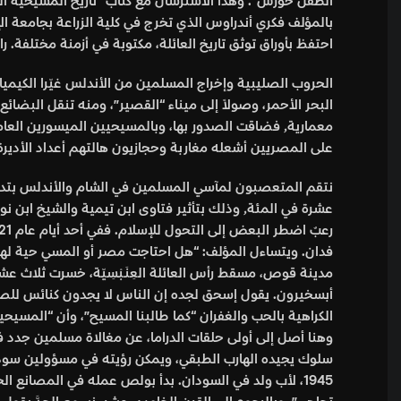
الطفل حورس”. وهذا الاسترسال مع كتاب “تاريخ المسيحية الشرقي
احتفظ بأوراق توثق تاريخ العائلة، مكتوبة في أزمنة مختلفة.
الحروب الصليبية وإخراج المسلمين من الأندلس غيّرا الكيمياء
البحر الأحمر، وصولاً إلى ميناء “القصير”، ومنه تنقل البضائع
معمارية٫ فضاقت الصدور بها، وبالمسيحيين الميسورين 
على المصريين أشعله مغاربة وحجازيون هالتهم أعداد الأديرة
فدان. ويتساءل المؤلف: “هل احتاجت مصر أو المسي حية لهذا 
أبسخيرون. يقول إسحق لجده إن الناس لا يجدون كنائس للصلاة
الكراهية بالحب والغفران “كما طالبنا المسيح”، وأن “المسي
وهنا أصل إلى أولى حلقات الدراما، عن مغالاة مسلمين جدد ف
سلوك يجيده الهارب الطبقي، ويمكن رؤيته في مسؤولين سود أم