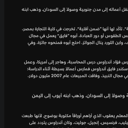
نقل أعماله إلى مدن جنوبية وصولاً إلى السودان. وذهب ابنه
سادات: “أنا رئيس مسلم لدولة مسلمة”. تأكَّد لها أنها “ضمن أقلية”. تخرجت في كلية التجارة بمصر،
اوس، فوُلد في ولاية تكساس عام 1976، والدين عنده هو الأخلاق، وليس الطقوس أو دور العبادة. أبوه “فايق” يعمل في مجال
. وفي فريق الكرة كان يحرز الأهداف، وابن اللورد ينال الجوائز. احتج أبوه فمنحوه جائزة. وفي
فارس فؤاد أندراوس درس المحاسبة، وهاجر إلى أمريكا، وعمل
ى فندقاً تاريخياً. أما إسكندر فايق أندراوس فمارس أعمالاً بسيطة أثناء الدراسة:
بواباً لفندق، ينال نحو مئة دولار يومياً من البقشيش، “نظير حمل الحقائب وأنا أبتسم”. واختار الأعمال الحرة، ونشر كتاباً عن الاستثمار في مجال النبيذ. وفاقت المبيعات عام 2007 مليون دولار،
صولاً إلى السودان. وذهب ابنه أيوب إلى اليمن
تاريخ العائلة “العِنَـبْسِيّة” يرصد جذور الحداثة في مصر. نهاية المماليك وغزو الفرنسيين، ورؤية أهالي مدينة إسنا للجنرال ديزيه، ومعه المعلم يعقوب الذي أراهم أوراقاً مكتوبة بوضوح٫ لأنها طبعت
يليب، فرنسيس، إنجيل، جوليت. وكان أندراوس يتردد على