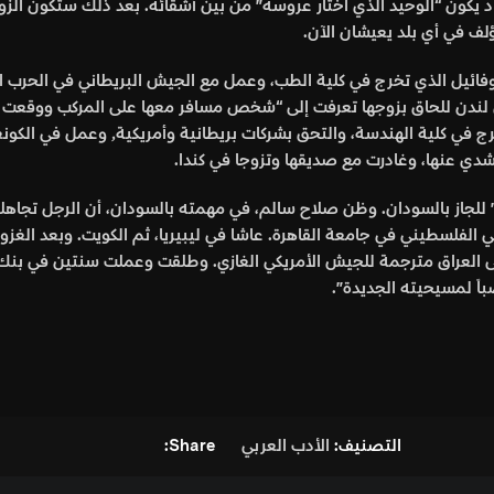
يكاد يكون “الوحيد الذي اختار عروسه” من بين أشقائه. بعد ذلك ستكون ال
ؤلف في أي بلد يعيشان الآن.
ادير روفائيل الذي تخرج في كلية الطب، وعمل مع الجيش البريطاني في الحرب
إلى لندن للحاق بزوجها تعرفت إلى “شخص مسافر معها على المركب ووقعت 
شدي عنها، وغادرت مع صديقها وتزوجا في كندا.
ّو” للجاز بالسودان. وظن صلاح سالم، في مهمته بالسودان، أن الرجل تجاهله
إلى العراق مترجمة للجيش الأمريكي الغازي. وطلقت وعملت سنتين في بن
باً لمسيحيته الجديدة”.
التصنيف:
الأدب العربي
Share: