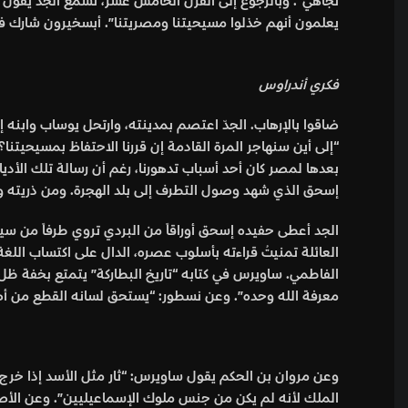
تجاهي”. وبالرجوع إلى القرن الخامس عشر، نسمع الجدَّ يقول 
يعلمون أنهم خذلوا مسيحيتنا ومصريتنا”. أبسخيرون شارك في 
فكري أندراوس
ضاقوا بالإرهاب. الجدّ اعتصم بمدينته، وارتحل يوساب وابنه
“إلى أين سنهاجر المرة القادمة إن قررنا الاحتفاظ بمسيحيتنا؟
إسحق الذي شهد وصول التطرف إلى بلد الهجرة. ومن ذريته ول
الجد أعطى حفيده إسحق أوراقاً من البردي تروي طرفاً من سير
العائلة تمنيتُ قراءته بأسلوب عصره، الدال على اكتساب اللغة
الفاطمي. ساويرس في كتابه “تاريخ البطاركة” يتمتع بخفة ظل 
معرفة الله وحده”. وعن نسطور: “يستحق لسانه القطع من أص
وعن مروان بن الحكم يقول ساويرس: “ثار مثل الأسد إذا خرج م
الملك لأنه لم يكن من جنس ملوك الإسماعيليين”. وعن الأصبغ