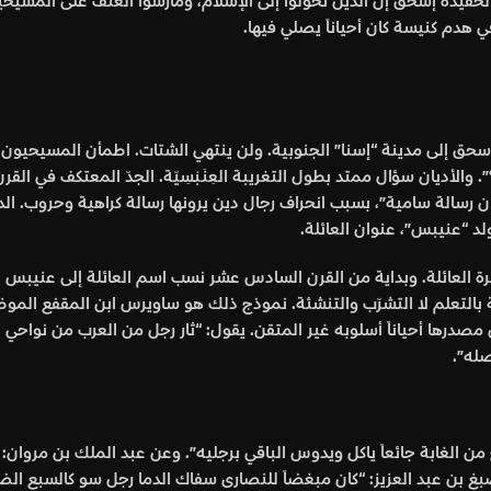
لحفيده إسحق إن الذين تحولوا إلى الإسلام، ومارسوا العنف على المسيحي
هدم كنيسة كان أحياناً يصلي فيها.
 إسحق إلى مدينة “إسنا” الجنوبية. ولن ينتهي الشتات. اطمأن المسيحيون
”. والأديان سؤال ممتد بطول التغريبة العِنَـبْسِيّة. الجدّ المعتكف في
د “عنيبس”، عنوان العائلة.
ة العائلة. وبداية من القرن السادس عشر نسب اسم العائلة إلى عنيبس ال
 بالتعلم لا التشرّب والتنشئة. نموذج ذلك هو ساويرس ابن المقفع الموظف
مصدرها أحياناً أسلوبه غير المتقن. يقول: “ثار رجل من العرب من نواحي ا
له”.
ن الغابة جائعاً ياكل ويدوس الباقي برجليه”. وعن عبد الملك بن مروان: 
 بن عبد العزيز: “كان مبغضاً للنصارى سفاك الدما رجل سو كالسبع الضا