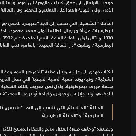
موجات الارتحال إلى عمق إفريقيا، والهجرة إلى أوروبا وأسترالي
الأمن. وفي النهاية راهنوا على التعليم والتحقق. وفي العائلة ت
العائلة “العِنَ
البطرسية”. ونشرت “دار الثقافة الجديدة” بالقاهرة كتاب العائلة 
الشرقية”، وفيه يؤكد أهمية الحقبة القبطية التي تصل التاري
سبعة حروف ديموطيقية، وأول نص معروف باللغة القبطية “سُج
ثالوث هو أوزير وإيزيس وحورس، وقيامة أوزير من الموت “شبي
العا
السليمية” و”العائلة البطرسية
ويضيف: “وجاءت صورة العذراء مريم والطفل المسيح لتذكّر الم