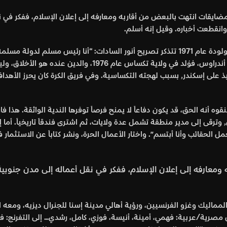
 لمضايقات انتهت بالبعض من أقاربه ومعارفه إلى إعلان الإسلام، ففكر في 
وانقطعت أخباره. وقيل إنه أسلم.
قضية الدين ممتدة، عابرة للقرون والحدود. سلفيا صبري المولودة عام 1971 تتذكر تصريح أنور ال
وتقيم في كندا، وتعمل في مجال المحاسبة. أما إسكندر فايق أندر
البترول، وعمل عام 1980 في بريطانيا. وفي لندن تنمر التلاميذ على إسكندر٫ بسبب لهجته التكساسية
 أنه الحق، قد يكون دفاعاً لا يمنح فرصاً توفرها الندية الواثقة. هذا 
في تنظيف دورة مياه مطعم في دالاس، وانتقل إلى هيوستن٫ وترقى إلى مدير منطقة تشمل عدة ولايات، ثم اشتر
ارفه إلى إعلان الإسلام، ففكر في نقل أعماله إلى مدن جنوبية و
 مصرية/عربية: فهمي، أمينة، أنيسة، فوزي، كامل، رشدي… إلى التفرنج: ف