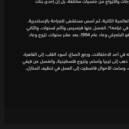
زوجات والأزواج من جنسيات مختلفة. بل إن إحدى بنات
 العالمية الثانية، ثم أسس مستشفى للجراحة بالإسكندرية،
في غرامه!”. انفصل عنها فرنسيس وتألم لسنوات. والثاني
رشدي بولص٫ النابغة المبتكر الذي صمم دراجة شراعية، وتخرج في كلية الهندسة، والتحق بشركات بريطانية وأمريكية٫ وعمل في الكونغو البلجيكي وعاد عام 1954، بعد عشر سنوات. تزوج وعاد
 في أحد الاحتفالات. ورجع الصاغ، أسود القلب، إلى القاهرة،
وأمر بفصل المدير. أما فيفي حلمي فعرفت نديم خوري اللبناني الفلسطيني في جامعة القاهرة. عاشا في ليبيريا، ثم الكويت. وبعد الغزو ذهب إلى ليبيا وأسلم، وتزوج فلسطينية٫ وانفصل عن فيفي
ك، وساءت الأحوال فاضطرت إلى العمل في تنظيف المنازل.