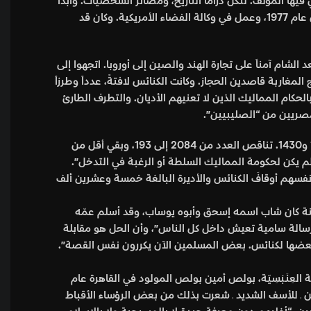
 فيها المؤلف. لتكن دراما التاريخ، ومصائر الشخصيات. وأبدأ
بالمؤلف فكري أندراوس الذي تخرج في كلية الزراعة بجامعة الإسكندرية، وهاجر إلى أمريكا عام 1970، ونال الدكتوراه من جامعة هيوستن عام 1977، وعمل في وكالة الفضاء الأمريكية. وكان قد
شام آمناً على تجارة الهند والصين إلى أوروبا. اتجهوا إلى
لمغاربة قاصدين الحجاز. وكانت الكنائس لافتةً، عدداً وطرزاً
لحكام المماليك الذين لا تعنيهم الأديان. والتطرف الطارئ
مصريين من “الصليبيين”.
نتقم المتعصبون لمآسي المسلمين في الشام والأندلس بتدمير نحو تسعين في المئة من الكنائس والأديرة المصرية بين عامي 1200 و1430. تناقص العدد من 2084 إلى 193، وبقي أقل من
لشيخ ابن نوح مغربي الأصل. وأغلقت كنائس ومنعت الصلاة فيها٫ تفادياً لتدميرها، “ولم يكن لحكومة المماليك السلطة أو الرغبة في التدخل”.
كنيسة، وص ادر المماليك لأنفسهم أوقافَ الكنائس والأديرة البالغة خمسة وعشرين ألف
ِنَـبْسِيّة، خسرت ثلاث عشرة كنيسة في نحو ساعتين، في يوم الجمعة الكارثي عام 1321م. في المدينة كان شاب اسمه إسحق وأبوه يوساب، وقد أسلم عمّه
“رسالة سامية تعيش داخل كل الناس”، وأن الحل هو مقابلة
ا بعضها لكنائس. بعض المسلمين الآن يكررون نفس القصة”.
ِنَـبْسِيّة، بولص أمين بولص المولود في القاهرة عام
عصب ديني من الرؤساء المسلمين، ولكن ـ للأسف الشديد ـ شعرت بذلك من بعض الرؤساء الأقباط