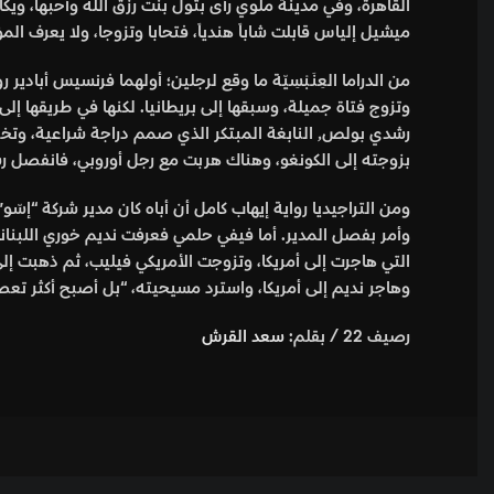
القاهرة، وفي مدينة ملّوي رأى بتول بنت رزق الله وأحبها، و
ميشيل إلياس قابلت شاباً هندياً، فتحابا وتزوجا، ولا يعرف الم
من الدراما العِنَـبْسِيّة ما وقع لرجلين؛ أولهما فرنسيس أب
وتزوج فتاة جميلة، وسبقها إلى بريطانيا. لكنها في طريقها 
بزوجته إلى الكونغو، وهناك هربت مع رجل أوروبي، فانفصل ر
ومن التراجيديا رواية إيهاب كامل أن أباه كان مدير شركة “إس
التي هاجرت إلى أمريكا، وتزوجت الأمريكي فيليب، ثم ذهبت 
وهاجر نديم إلى أمريكا، واسترد مسيحيته، “بل أصبح أكثر تعص
رصيف 22 / بقلم:
سعد القرش