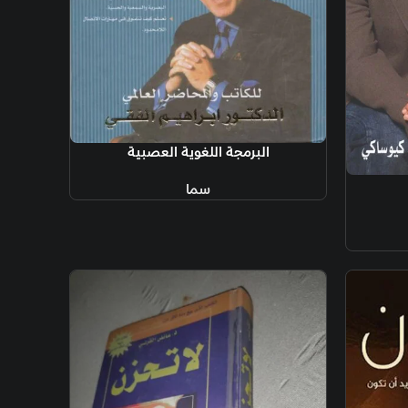
رمجة اللغوية العصبية
سما