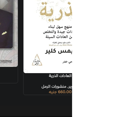
قراءة المزيد
فن وأسرار اتخاذ القرار
العادات الذرية
سما
ير
,
منشورات الرمل
660.00
جنيه