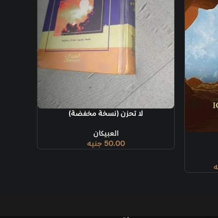
ة
تحزن (نسخة مخفضة)
العبيكان
50.00
جنيه