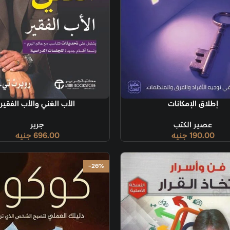
قراءة المزيد
الب
إضافة إلى السلة
الأب الغني والأب الفقير
جرير
696.00
جنيه
-26%