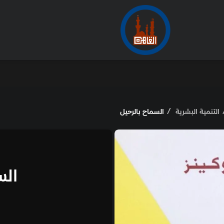
الأرشيف
من
لرحيل
الخيال
السماح بالرحيل
50.00
جنيه