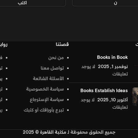
اكتب
قصتنا
روابط تهمك
من نحن
فيس بوك
د
تواصل معنا
تويتر
الأسئلة الشائعة
يوتيوب
سياسة الخصوصية
تيك توك
Bo
سياسة الإسترجاع
لينكد إن
جد
تبرع بأوراقك أو كتبك
روابط تهمك
محفوظة
لـ
مكتبة القاهرة
© 2025