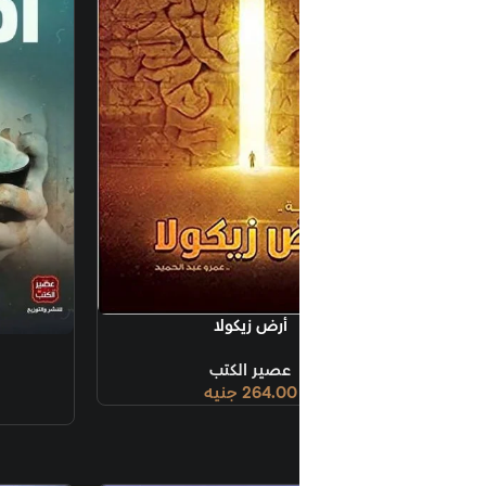
أرض زيكولا
إضافة إلى السلة
أرض زيكولا 2 – أماريتا
عصير الكتب
عصير الكتب
264.00
جنيه
259.00
جنيه