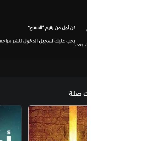
مراجعات (0
كن أول من يقيم “السفاح”
يجب عليك
تسجيل الدخول
لنشر مراجعة.
 بعد.
التصنيف:
ا
ت صلة