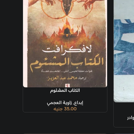
ة
الكتاب المشئوم
بداع
,
زاوية العجمي
35.00
جنيه