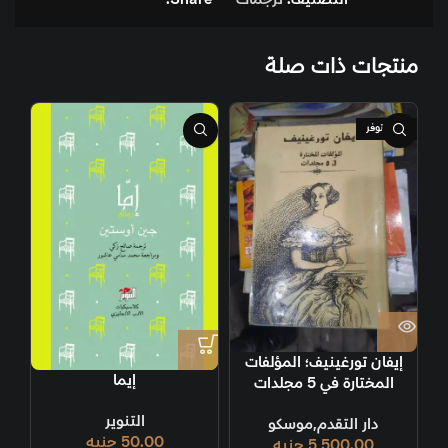
منتجات ذات صلة
غير متوفر
إيفان تورغينيف؛ المؤلفات
إيما
المختارة في 5 مجلدات
التنوير
دار التقدم,موسكو
50.00
جنيه
5,500.00
جنيه