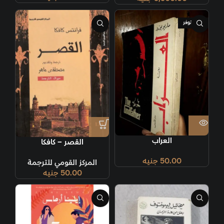
غير متوفر
العراب
القصر – كافكا
50.00
جنيه
المركز القومي للترجمة
50.00
جنيه