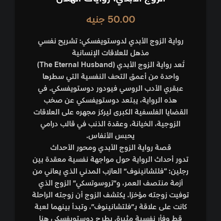
50.00
جنيه
رواية الزوج الأبدي لدوستويفسكي: تشريح نفسي
مذهل للعلاقات الإنسانية
تُعد رواية
الزوج الأبدي
(The Eternal Husband)
واحدة من أعمق التحف النفسية التي سطرها
عبقري الأدب الروسي
فيودور دوستويفسكي
. في
هذه الرواية، يبتعد دوستويفسكي عن صخب
القضايا الفلسفية الكبرى ليركز مجهره على العلاقات
الزوجية، الخيانة، وعقدة الذنب في قالب درامي
يحبس الأنفاس.
قصة رواية الزوج الأبدي ومحور الأحداث
تدور أحداث الرواية حول مواجهة نفسية معقدة بين
رجلين: “فلتشانينوف” العازب المدني الذي يعاني من
أزمة منتصف العمر، و”تروسوتسكي” الزوج الذي
توفيت زوجته مؤخرًا. يكتشف الزوج أن زوجته الراحلة
كانت على علاقة بـ”فلتشانينوف”، وتبدأ بينهما لعبة
قط وفأر نفسية مثيرة. يطرح دوستويفسكي هنا